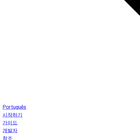
Português
시작하기
가이드
개발자
참조