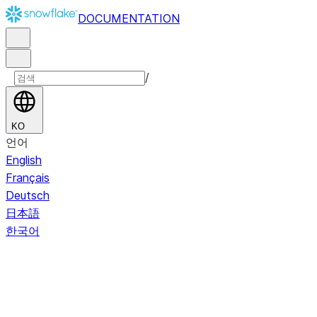
DOCUMENTATION
/
KO
언어
English
Français
Deutsch
日本語
한국어