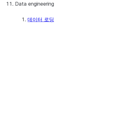
Data engineering
Snowflake Openflow
Apache Iceberg™
데이터 로딩
Apache Iceberg™ 테이블
개요
Feature summary
Snowflake Open Catalog
Tutorials: Load and query data
고려 사항
Preparing to load data
Staging files using Snowsight
Loading data using Snowsight
데이터 로딩 활동 모니터링하기
Bulk loading
Bulk loading from a local file system
Amazon S3