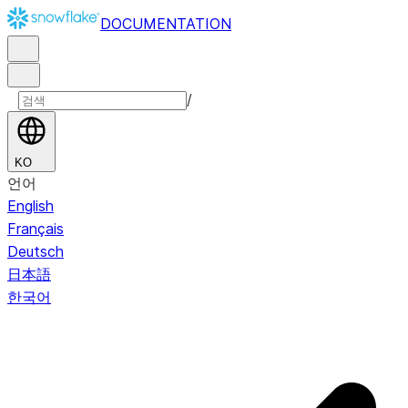
DOCUMENTATION
/
KO
언어
English
Français
Deutsch
日本語
한국어