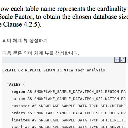
의미 체계 뷰 생성하기
다음 문은 의미 체계 뷰를 생성합니다.
Copy
Ex
CREATE
OR
REPLACE
SEMANTIC VIEW
tpch_analysis
TABLES
(
region
AS
SNOWFLAKE_SAMPLE_DATA
.
TPCH_SF1
.
REGION
PRI
nation
AS
SNOWFLAKE_SAMPLE_DATA
.
TPCH_SF1
.
NATION
PRI
customer
AS
SNOWFLAKE_SAMPLE_DATA
.
TPCH_SF1
.
CUSTOMER
orders
AS
SNOWFLAKE_SAMPLE_DATA
.
TPCH_SF1
.
ORDERS
PRI
lineitem
AS
SNOWFLAKE_SAMPLE_DATA
.
TPCH_SF1
.
LINEITEM
supplier
AS
SNOWFLAKE_SAMPLE_DATA
.
TPCH_SF1
.
SUPPLIER