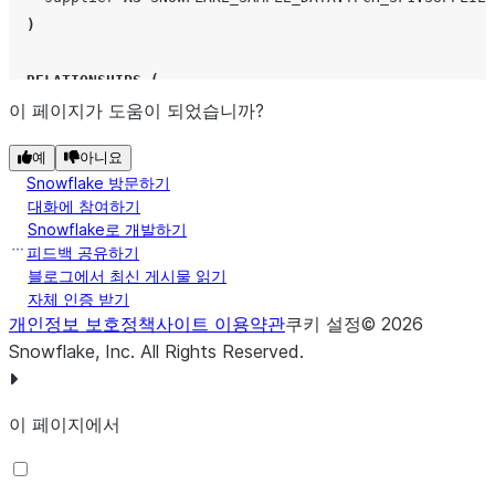
)
RELATIONSHIPS
(
이 페이지가 도움이 되었습니까?
nation
(
n_regionkey
)
REFERENCES
region
,
customer
(
c_nationkey
)
REFERENCES
nation
,
예
아니요
orders
(
o_custkey
)
REFERENCES
customer
,
Snowflake 방문하기
lineitem
(
l_orderkey
)
REFERENCES
orders
,
대화에 참여하기
supplier
(
s_nationkey
)
REFERENCES
nation
Snowflake로 개발하기
)
피드백 공유하기
블로그에서 최신 게시물 읽기
자체 인증 받기
FACTS
(
개인정보 보호정책
사이트 이용약관
쿠키 설정
©
2026
region
.
r_name
AS
r_name
,
Snowflake, Inc.
All Rights Reserved
.
nation
.
n_name
AS
n_name
,
orders
.
o_orderkey
AS
o_orderkey
,
customer
.
c_customer_order_count
AS
COUNT
(
orders
.
o_o
이 페이지에서
lineitem
.
line_item_id
AS
CONCAT
(
l_orderkey
,
'-'
,
l_
orders
.
count_line_items
AS
COUNT
(
lineitem
.
line_item
)