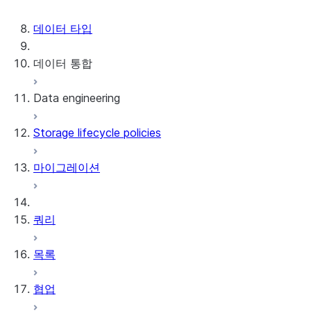
데이터 저장소
데이터 타입
데이터 통합
Data engineering
Snowflake Openflow
Storage lifecycle policies
Apache Iceberg™
데이터 로딩
마이그레이션
동적 테이블
Apache Iceberg™ 테이블
Streams and tasks
Snowflake Open Catalog
쿼리
Row timestamps
목록
DCM Projects
협업
Snowflake의 dbt 프로젝트