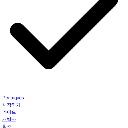
Português
시작하기
가이드
개발자
참조