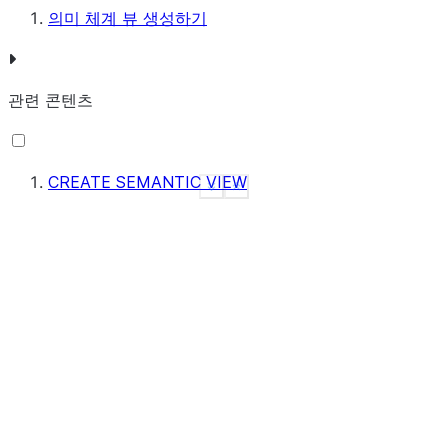
의미 체계 뷰 생성하기
DIMENSIONS
(
nation
.
nation_name
AS
n_name
,
관련 콘텐츠
customer
.
customer_name
AS
c_name
,
customer
.
customer_region_name
AS
region
.
r_name
,
customer
.
customer_nation_name
AS
nation
.
n_name
,
customer
.
customer_market_segment
AS
c_mktsegment
,
CREATE SEMANTIC VIEW
See more
Show less
customer
.
customer_country_code
AS
LEFT
(
c_phone
,
2
),
orders
.
order_date
AS
orders
.
o_orderdate
)
METRICS
(
customer
.
customer_count
AS
COUNT
(
c_custkey
),
customer
.
customer_order_count
AS
SUM
(
c_customer_ord
orders
.
order_count
AS
COUNT
(
o_orderkey
),
orders
.
order_average_value
AS
AVG
(
orders
.
o_totalpri
orders
.
average_line_items_per_order
AS
AVG
(
orders
.
c