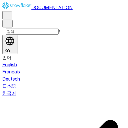
DOCUMENTATION
/
KO
언어
English
Français
Deutsch
日本語
한국어