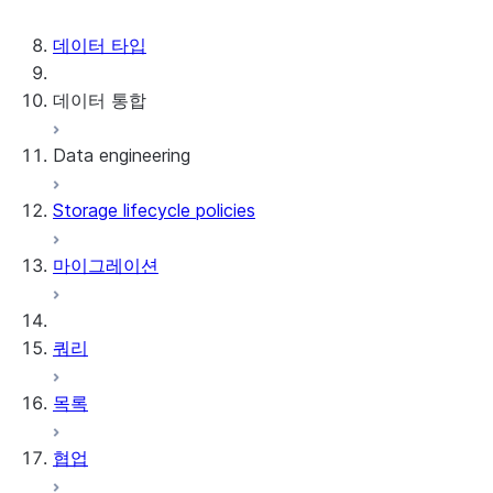
데이터 저장소
데이터 타입
데이터 통합
Data engineering
Snowflake Openflow
Storage lifecycle policies
Apache Iceberg™
데이터 로딩
마이그레이션
동적 테이블
Apache Iceberg™ 테이블
Streams and tasks
Snowflake Open Catalog
쿼리
Row timestamps
목록
DCM Projects
협업
Snowflake의 dbt 프로젝트