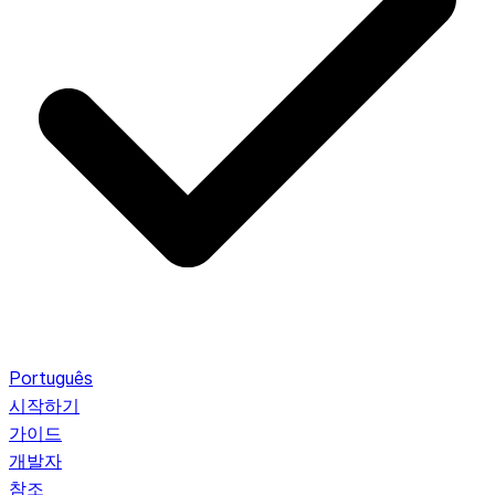
Português
시작하기
가이드
개발자
참조