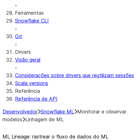
Snowflake
Dependency management
Restricted caller's rights
Ferramentas
Documentação da biblioteca de código aberto
File organization
Registro e rastreamento
Snowflake CLI
Streamlit
Secrets and configuration
Row access policies
Personalization with user information
Sharing Streamlit in Snowflake apps
Git
Sleep timer
Drivers
Visão geral
Considerações sobre drivers que reutilizam sessões
Scala versions
Referência
Referência de API
Desenvolvedor
Snowflake ML
Monitorar e observar
modelos
Linhagem de ML
ML Lineage: rastrear o fluxo de dados do ML