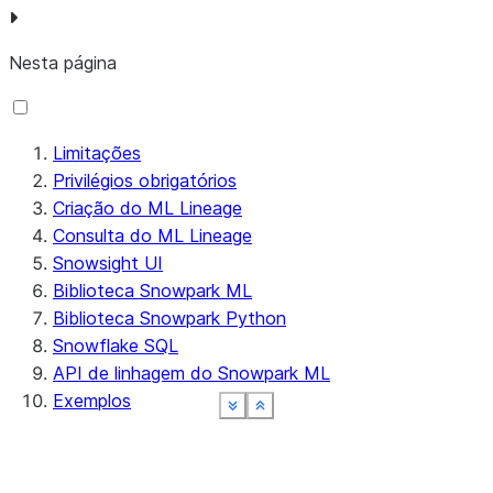
Nesta página
Limitações
Privilégios obrigatórios
Criação do ML Lineage
Consulta do ML Lineage
Snowsight UI
Biblioteca Snowpark ML
Biblioteca Snowpark Python
Snowflake SQL
API de linhagem do Snowpark ML
Exemplos
See more
See more
See more
See more
See more
Show less
Show less
Show less
Show less
Show less