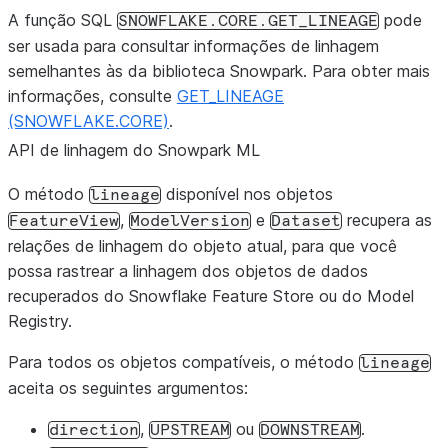
A função SQL
pode
SNOWFLAKE.CORE.GET_LINEAGE
ser usada para consultar informações de linhagem
semelhantes às da biblioteca Snowpark. Para obter mais
informações, consulte
GET_LINEAGE
(SNOWFLAKE.CORE)
.
API de linhagem do Snowpark ML
O método
disponível nos objetos
lineage
,
e
recupera as
FeatureView
ModelVersion
Dataset
relações de linhagem do objeto atual, para que você
possa rastrear a linhagem dos objetos de dados
recuperados do Snowflake Feature Store ou do Model
Registry.
Para todos os objetos compatíveis, o método
lineage
aceita os seguintes argumentos:
,
ou
.
direction
UPSTREAM
DOWNSTREAM