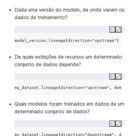
Dada uma versão do modelo, de onde vieram os
dados de treinamento?
Copy
Expand
model_version
.
lineage
(
direction
=
"upstream"
)
De quais exibições de recursos um determinado
conjunto de dados depende?
Copy
Expand
my_dataset
.
lineage
(
direction
=
"upstream"
,
domain_fi
Quais modelos foram treinados em dados de um
determinado conjunto de dados?
Copy
Expand
my_dataset
.
lineage
(
direction
=
"downstream"
,
domain_