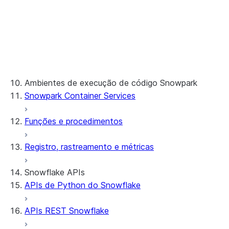
modelo
Linhagem de ML
modelos
Integrações
SQL API para trabalhar com
Processamento personalizado
modelos
com modelos
Funções ML
Dimensionar um aplicativo usando
Uso de modelos particionados
API references
Ray
Especificação das assinaturas
CUDA-X Libraries
de modelo
Ambientes de execução de código Snowpark
Snowpark Container Services
Funções e procedimentos
Registro, rastreamento e métricas
Snowflake APIs
APIs de Python do Snowflake
APIs REST Snowflake