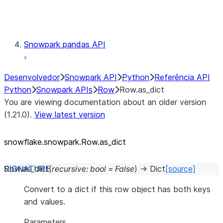
Testing
Snowpark pandas API
Desenvolvedor
Snowpark API
Python
Referência API
Python
Snowpark APIs
Row
Row.as_dict
You are viewing documentation about an older version
(1.21.0).
View latest version
snowflake.snowpark.Row.as_
dict
Row.
as_dict
(
recursive
:
bool
=
False
)
→
Dict
[source]
Convert to a dict if this row object has both keys
and values.
Parameters