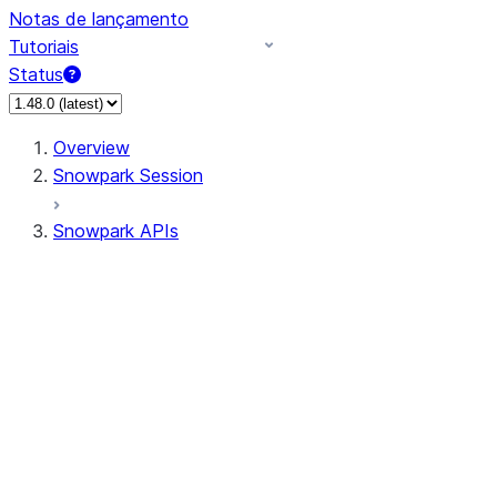
Notas de lançamento
Tutoriais
Status
Overview
Snowpark Session
Snowpark APIs
Input/Output
DataFrame
Column
Data Types