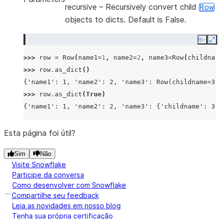
recursive
– Recursively convert child
Row
objects to dicts. Default is False.
Copy
E
>>> 
row
=
Row
(
name1
=
1
,
name2
=
2
,
name3
=
Row
(
childnam
>>> 
row
.
as_dict
()
{'name1': 1, 'name2': 2, 'name3': Row(childname=3)
>>> 
row
.
as_dict
(
True
)
{'name1': 1, 'name2': 2, 'name3': {'childname': 3}
Esta página foi útil?
Sim
Não
Visite Snowflake
Participe da conversa
Como desenvolver com Snowflake
Compartilhe seu feedback
Leia as novidades em nosso blog
Tenha sua própria certificação