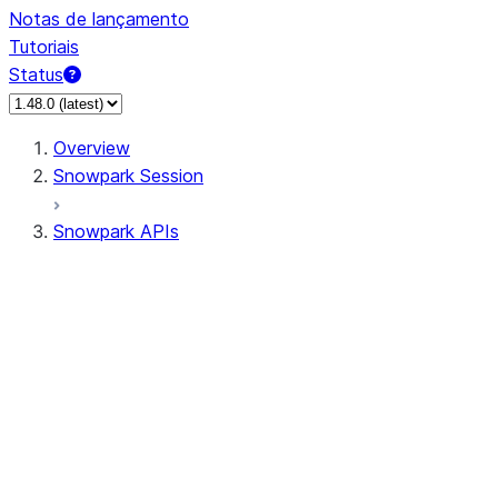
Notas de lançamento
Tutoriais
Status
Overview
Snowpark Session
Snowpark APIs
Input/Output
DataFrame
Column
Data Types