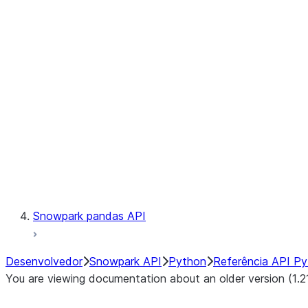
Observability
Files
LINEAGE
Context
Exceptions
Testing
Snowpark pandas API
Desenvolvedor
Snowpark API
Python
Referência API P
You are viewing documentation about an older version (1.2