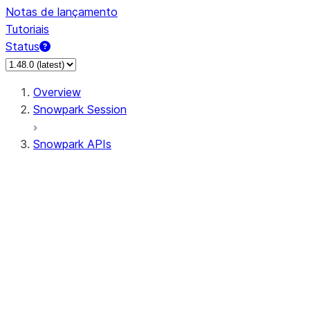
Notas de lançamento
Tutoriais
Status
Overview
Snowpark Session
Snowpark APIs
Input/Output
DataFrame
Column
Data Types