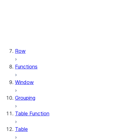
types.StructField
types.StructType
types.TimeType
types.TimestampType
types.Variant
types.VariantType
Row
Functions
Window
Grouping
Table Function
Table