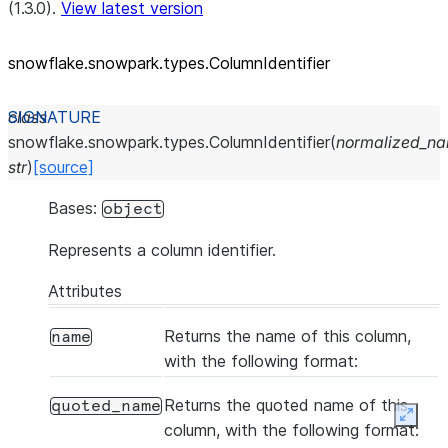
(1.3.0).
View latest version
snowflake.snowpark.types.ColumnIdentifier
class
snowflake.snowpark.types.
ColumnIdentifier
(
normalized_n
str
)
[source]
Bases:
object
Represents a column identifier.
Attributes
Returns the name of this column,
name
with the following format:
Returns the quoted name of this
quoted_name
Expan
column, with the following format: