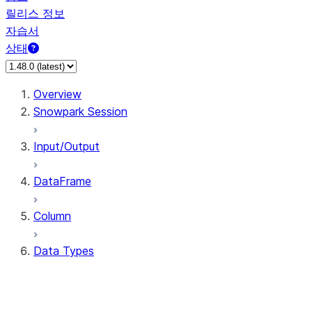
릴리스 정보
자습서
상태
Overview
Snowpark Session
Input/Output
DataFrame
Column
Data Types
types.ArrayType
types.BinaryType