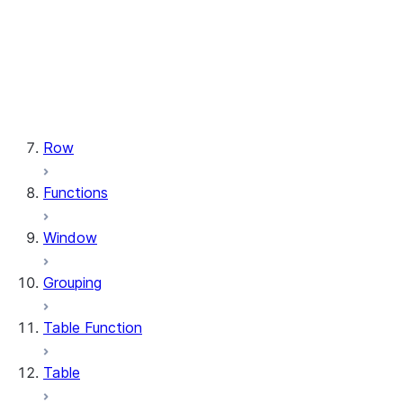
types.StructField
types.StructType
types.TimeType
types.TimestampType
types.Variant
types.VariantType
Row
Functions
Window
Grouping
Table Function
Table