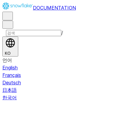
DOCUMENTATION
/
KO
언어
English
Français
Deutsch
日本語
한국어