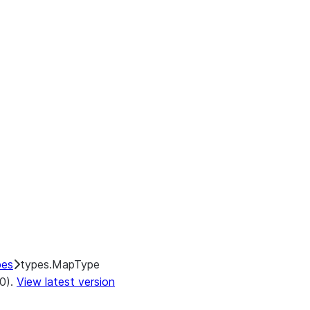
pes
types.MapType
.0).
View latest version