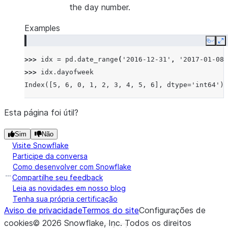
the day number.
Examples
Copy
E
>>> 
idx
=
pd
.
date_range
(
'2016-12-31'
,
'2017-01-08'
>>> 
idx
.
dayofweek
Index([5, 6, 0, 1, 2, 3, 4, 5, 6], dtype='int64')
Esta página foi útil?
Sim
Não
Visite Snowflake
Participe da conversa
Como desenvolver com Snowflake
Compartilhe seu feedback
Leia as novidades em nosso blog
Tenha sua própria certificação
Aviso de privacidade
Termos do site
Configurações de
cookies
©
2026
Snowflake, Inc.
Todos os direitos