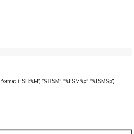
iate format (“%H:%M”, “%H%M”, “%I:%M%p”, “%I%M%p”,