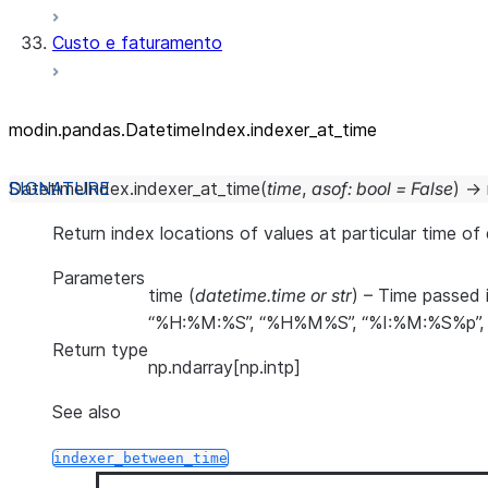
Custo e faturamento
modin.pandas.DatetimeIndex.indexer_
at_
time
DatetimeIndex.
indexer_at_time
(
time
,
asof
:
bool
=
False
)
→
Return index locations of values at particular time of 
Parameters
time
(
datetime.time
or
str
) – Time passed 
“%H:%M:%S”, “%H%M%S”, “%I:%M:%S%p”,
Return type
np.ndarray[np.intp]
See also
indexer_between_time