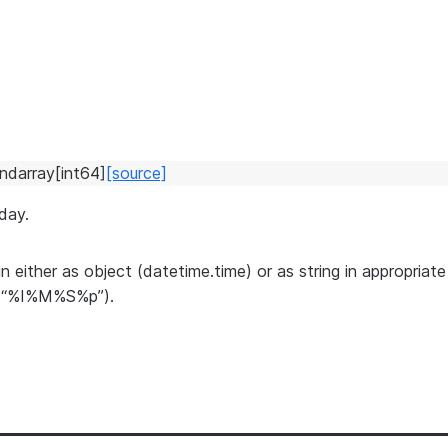
ndarray
[
int64
]
[source]
day.
in either as object (datetime.time) or as string in appropr
 “%I%M%S%p”).