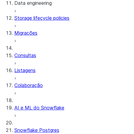
Data engineering
Snowflake Openflow
Storage lifecycle policies
Apache Iceberg™
Carregamento de dados
Migrações
Tabelas dinâmicas
Tabelas Apache Iceberg™
Streams and tasks
Snowflake Open Catalog
Consultas
Row timestamps
Listagens
DCM Projects
Colaboração
Projetos dbt no Snowflake
Descarregamento de dados
AI e ML do Snowflake
Snowflake Postgres