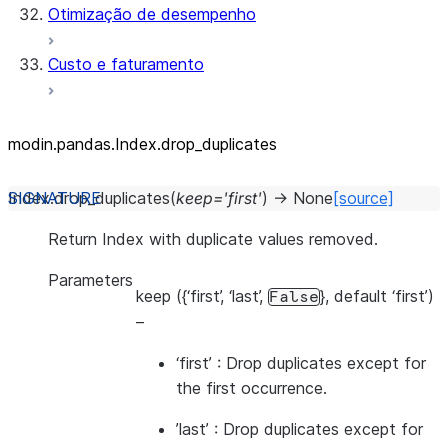
Otimização de desempenho
Custo e faturamento
modin.pandas.Index.drop_
duplicates
Index.
drop_duplicates
(
keep
=
'first'
)
→
None
[source]
Return Index with duplicate values removed.
Parameters
keep
({‘first’, ‘last’,
}, default ‘first’)
False
–
‘first’ : Drop duplicates except for
the first occurrence.
’last’ : Drop duplicates except for