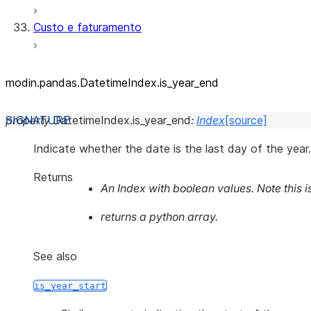
Custo e faturamento
modin.pandas.DatetimeIndex.is_
year_
end
property
DatetimeIndex.
is_year_end
:
Index
[source]
Indicate whether the date is the last day of the year.
Returns
An Index with boolean values. Note this 
returns a python array.
See also
is_year_start