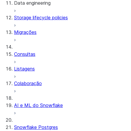
Data engineering
Snowflake Openflow
Storage lifecycle policies
Apache Iceberg™
Carregamento de dados
Migrações
Tabelas dinâmicas
Tabelas Apache Iceberg™
Streams and tasks
Snowflake Open Catalog
Consultas
Row timestamps
Listagens
DCM Projects
Colaboração
Projetos dbt no Snowflake
Descarregamento de dados
AI e ML do Snowflake
Snowflake Postgres