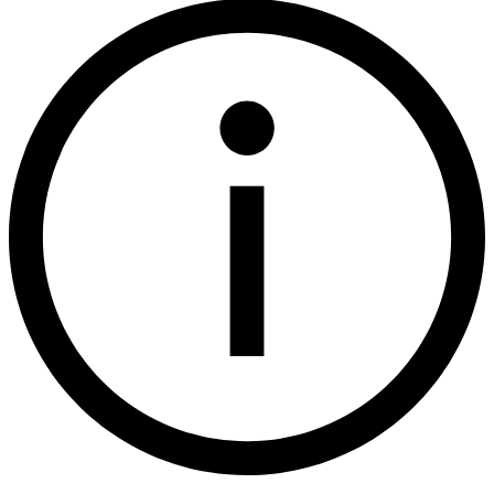
ST_ASTEXT
Al
ST_ASEWKT
ST_GEOHASH
Funções do
ST_MAKELINE
construtor
ST_MAKEGEOMPOINT
S
ST_GEOMPOINT
Al
S
ST_MAKEPOINT
S
ST_POINT
Al
S
ST_MAKEPOLYGON