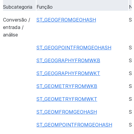
Subcategoria
Função
N
Conversão /
ST_GEOGFROMGEOHASH
S
entrada /
análise
ST_GEOGPOINTFROMGEOHASH
S
ST_GEOGRAPHYFROMWKB
S
ST_GEOGRAPHYFROMWKT
S
ST_GEOMETRYFROMWKB
S
ST_GEOMETRYFROMWKT
S
ST_GEOMFROMGEOHASH
S
ST_GEOMPOINTFROMGEOHASH
S