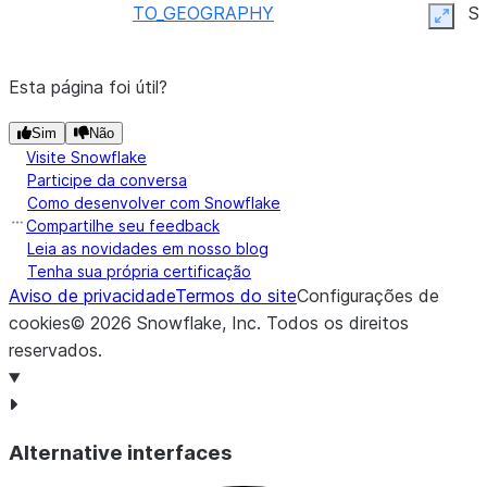
TO_GEOGRAPHY
S
Expan
TO_GEOMETRY
S
Esta página foi útil?
TRY_TO_GEOGRAPHY
S
Sim
Não
TRY_TO_GEOMETRY
S
Visite Snowflake
Participe da conversa
Conversão /
ST_ASGEOJSON
Como desenvolver com Snowflake
saída /
Compartilhe seu feedback
Leia as novidades em nosso blog
formatação
Tenha sua própria certificação
Aviso de privacidade
Termos do site
Configurações de
ST_ASWKB
cookies
©
2026
Snowflake, Inc.
Todos os direitos
ST_ASBINARY
Al
reservados
.
ST_ASEWKB
ST_ASWKT
Alternative interfaces