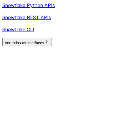
ST_POLYGON
Al
Snowflake Python APIs
S
Snowflake REST APIs
ST_MAKEPOLYGONORIENTED
S
Snowflake CLI
Funções do
ST_DIMENSION
Ver todas as interfaces
acessador
ST_ENDPOINT
ST_POINTN
ST_SRID
ST_STARTPOINT
ST_X
ST_XMAX