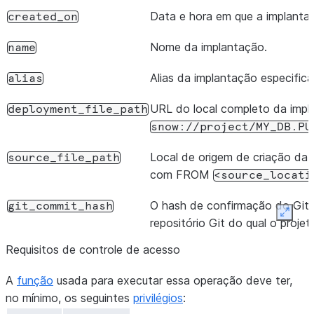
Data e hora em que a implantaç
created_on
Nome da implantação.
name
Alias da implantação especifica
alias
URL do local completo da impl
deployment_file_path
snow://project/MY_DB.PU
Local de origem de criação da 
source_file_path
com FROM
<source_locati
O hash de confirmação do Git q
git_commit_hash
Expan
repositório Git do qual o proje
Requisitos de controle de acesso
A
função
usada para executar essa operação deve ter,
no mínimo, os seguintes
privilégios
: