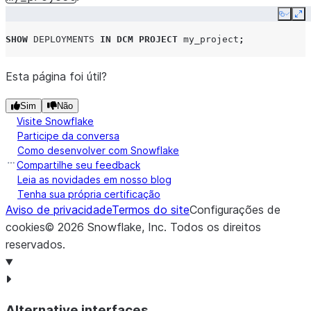
Copy
Ex
SHOW
DEPLOYMENTS
IN
DCM PROJECT
my_project
;
Esta página foi útil?
Sim
Não
Visite Snowflake
Participe da conversa
Como desenvolver com Snowflake
Compartilhe seu feedback
Leia as novidades em nosso blog
Tenha sua própria certificação
Aviso de privacidade
Termos do site
Configurações de
cookies
©
2026
Snowflake, Inc.
Todos os direitos
reservados
.
Alternative interfaces