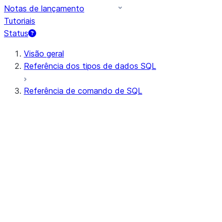
Notas de lançamento
Tutoriais
Status
Visão geral
Referência dos tipos de dados SQL
Referência de comando de SQL
Sintaxe de consulta
Operadores de consulta
DDL geral
DML geral
Todos os comandos (em ordem