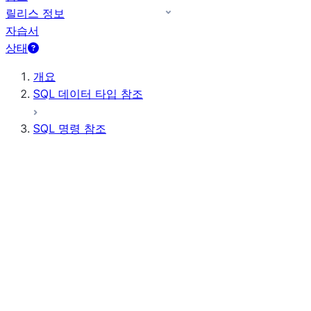
릴리스 정보
자습서
상태
개요
SQL 데이터 타입 참조
SQL 명령 참조
쿼리 구문
쿼리 연산자
일반 DDL
일반 DML
모든 명령(사전순)