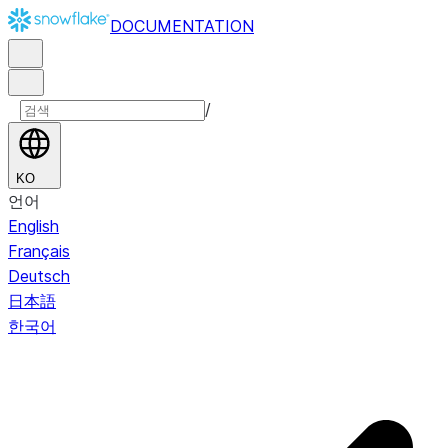
DOCUMENTATION
/
KO
언어
English
Français
Deutsch
日本語
한국어