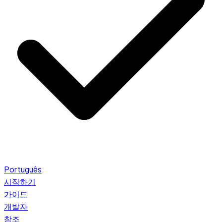
Português
시작하기
가이드
개발자
참조