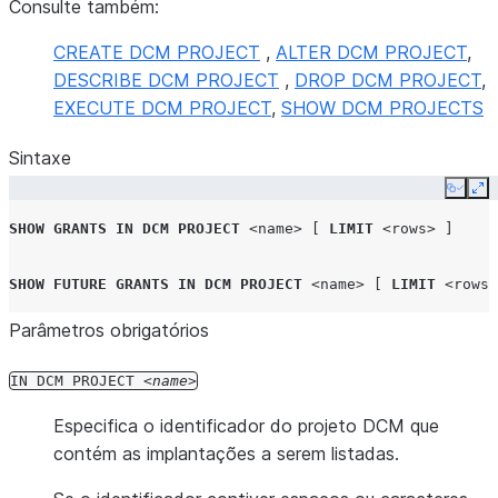
Consulte também:
CREATE DCM PROJECT
,
ALTER DCM PROJECT
,
DESCRIBE DCM PROJECT
,
DROP DCM PROJECT
,
EXECUTE DCM PROJECT
,
SHOW DCM PROJECTS
Sintaxe
Copy
Ex
SHOW
GRANTS
IN
DCM PROJECT
<name>
[
LIMIT
<rows>
]
SHOW
FUTURE GRANTS
IN
DCM PROJECT
<name>
[
LIMIT
<rows>
Parâmetros obrigatórios
IN
DCM
PROJECT
name
Especifica o identificador do projeto DCM que
contém as implantações a serem listadas.