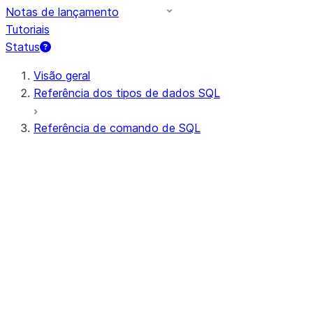
Notas de lançamento
Tutoriais
Status
Visão geral
Referência dos tipos de dados SQL
Referência de comando de SQL
Sintaxe de consulta
Operadores de consulta
DDL geral
DML geral
Todos os comandos (em ordem