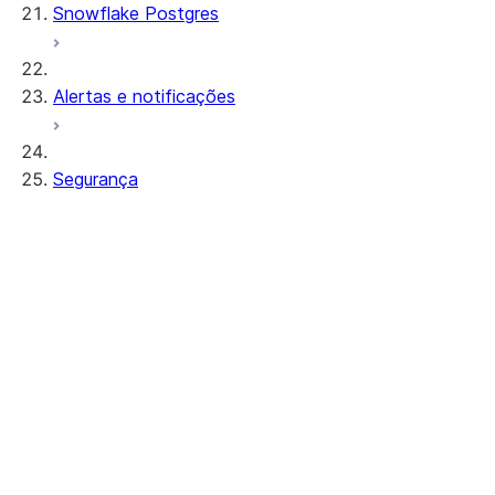
Snowflake Postgres
Alertas e notificações
Segurança
Autenticação
Overview of authentication
Políticas de autenticação
Autenticação multifator (MFA)
Como trabalhar com senhas
Adicionar um segundo fator de
autenticação
Configurar o Duo