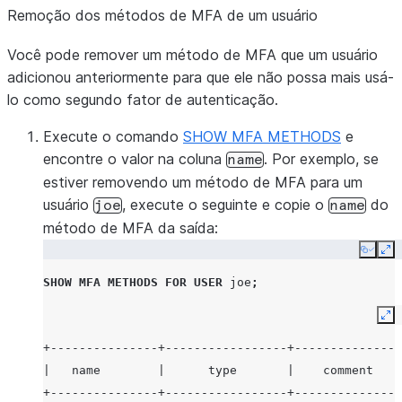
Remoção dos métodos de MFA de um usuário
Você pode remover um método de MFA que um usuário
adicionou anteriormente para que ele não possa mais usá-
lo como segundo fator de autenticação.
Execute o comando
SHOW MFA METHODS
e
encontre o valor na coluna
. Por exemplo, se
name
estiver removendo um método de MFA para um
usuário
, execute o seguinte e copie o
do
joe
name
método de MFA da saída:
Copy
Ex
SHOW
MFA METHODS
FOR
USER
joe
;
Ex
+---------------+-----------------+---------------
|   name        |      type       |    comment    
+---------------+-----------------+---------------