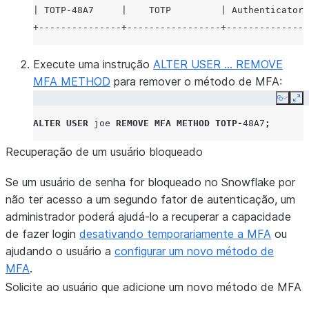
| TOTP-48A7     |    TOTP         | Authenticator 
+---------------+-----------------+---------------
Execute uma instrução
ALTER USER … REMOVE
MFA METHOD
para remover o método de MFA:
Copy
Ex
ALTER
USER
joe
REMOVE
MFA METHOD
TOTP
-
48A7
;
Recuperação de um usuário bloqueado
Se um usuário de senha for bloqueado no Snowflake por
não ter acesso a um segundo fator de autenticação, um
administrador poderá ajudá-lo a recuperar a capacidade
de fazer login
desativando temporariamente a MFA
ou
ajudando o usuário a
configurar um novo método de
MFA
.
Solicite ao usuário que adicione um novo método de MFA