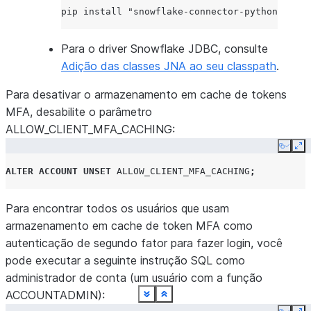
pip
install
"snowflake-connector-python[secur
Para o driver Snowflake JDBC, consulte
Adição das classes JNA ao seu classpath
.
Para desativar o armazenamento em cache de tokens
MFA, desabilite o parâmetro
ALLOW_CLIENT_MFA_CACHING:
Copy
Ex
ALTER
ACCOUNT
UNSET
ALLOW_CLIENT_MFA_CACHING
;
Para encontrar todos os usuários que usam
armazenamento em cache de token MFA como
autenticação de segundo fator para fazer login, você
pode executar a seguinte instrução SQL como
administrador de conta (um usuário com a função
ACCOUNTADMIN):
See more
See more
See more
See more
See more
See more
See more
See more
See more
See more
See more
See more
See more
See more
See more
See more
See more
See more
Show less
Show less
Show less
Show less
Show less
Show less
Show less
Show less
Show less
Show less
Show less
Show less
Show less
Show less
Show less
Show less
Show less
Show less