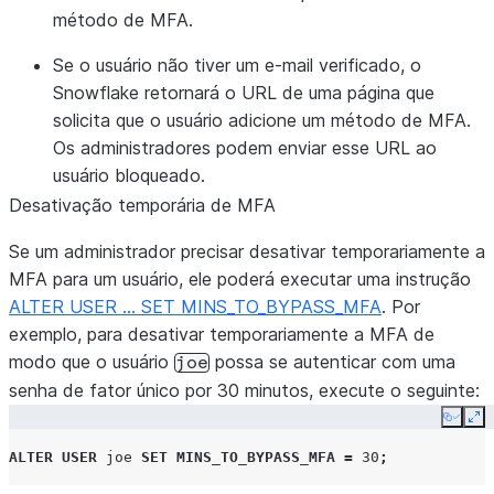
método de MFA.
Se o usuário não tiver um e-mail verificado, o
Snowflake retornará o URL de uma página que
solicita que o usuário adicione um método de MFA.
Os administradores podem enviar esse URL ao
usuário bloqueado.
Desativação temporária de MFA
Se um administrador precisar desativar temporariamente a
MFA para um usuário, ele poderá executar uma instrução
ALTER USER … SET MINS_TO_BYPASS_MFA
. Por
exemplo, para desativar temporariamente a MFA de
modo que o usuário
possa se autenticar com uma
joe
senha de fator único por 30 minutos, execute o seguinte:
Copy
Ex
ALTER
USER
joe
SET
MINS_TO_BYPASS_MFA
=
30
;