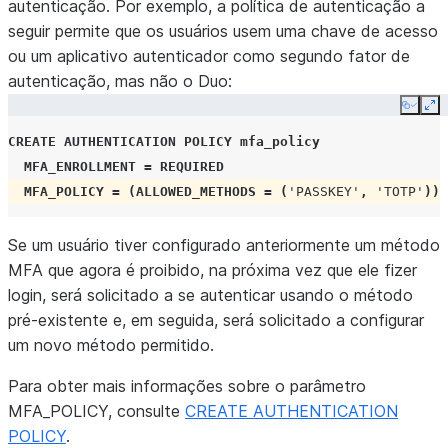
autenticação. Por exemplo, a política de autenticação a
seguir permite que os usuários usem uma chave de acesso
ou um aplicativo autenticador como segundo fator de
autenticação, mas não o Duo:
Copy
Ex
CREATE
AUTHENTICATION POLICY
mfa_policy
MFA_ENROLLMENT
=
REQUIRED
MFA_POLICY
=
(
ALLOWED_METHODS
=
(
'PASSKEY'
,
'TOTP'
));
Se um usuário tiver configurado anteriormente um método
MFA que agora é proibido, na próxima vez que ele fizer
login, será solicitado a se autenticar usando o método
pré-existente e, em seguida, será solicitado a configurar
um novo método permitido.
Para obter mais informações sobre o parâmetro
MFA_POLICY, consulte
CREATE AUTHENTICATION
POLICY
.