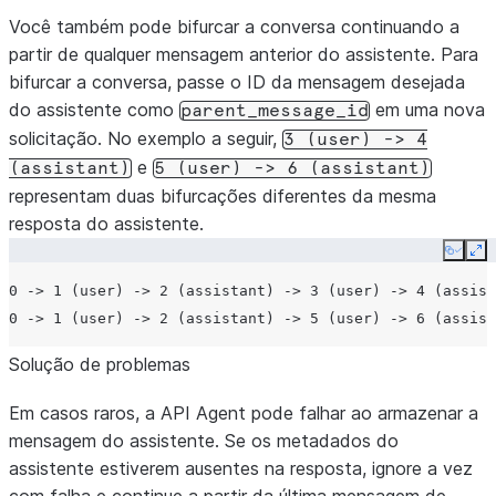
Você também pode bifurcar a conversa continuando a
partir de qualquer mensagem anterior do assistente. Para
bifurcar a conversa, passe o ID da mensagem desejada
do assistente como
em uma nova
parent_message_id
solicitação. No exemplo a seguir,
3
(user)
->
4
e
(assistant)
5
(user)
->
6
(assistant)
representam duas bifurcações diferentes da mesma
resposta do assistente.
Copy
Ex
0 -> 1 (user) -> 2 (assistant) -> 3 (user) -> 4 (assist
Solução de problemas
Em casos raros, a API Agent pode falhar ao armazenar a
mensagem do assistente. Se os metadados do
assistente estiverem ausentes na resposta, ignore a vez