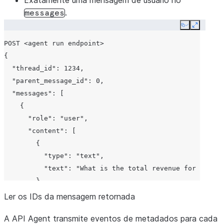
Exatamente uma mensagem de usuário no
.
messages
Copy
Expand
POST <agent run endpoint>

{

  "thread_id": 1234,

  "parent_message_id": 0,

  "messages": [

    {

      "role": "user",

      "content": [

        {

          "type": "text",

          "text": "What is the total revenue for 2025?"

        }

      ]

Ler os IDs da mensagem retornada
    }

A API Agent transmite eventos de metadados para cada
  ],
