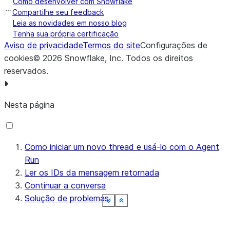
Como desenvolver com Snowflake
Compartilhe seu feedback
Leia as novidades em nosso blog
Tenha sua própria certificação
Aviso de privacidade
Termos do site
Configurações de
cookies
©
2026
Snowflake, Inc.
Todos os direitos
reservados
.
Nesta página
Como iniciar um novo thread e usá-lo com o Agent
Run
Ler os IDs da mensagem retornada
Continuar a conversa
Solução de problemas
See more
See more
See more
See more
See more
See more
See more
See more
See more
Show less
Show less
Show less
Show less
Show less
Show less
Show less
Show less
Show less