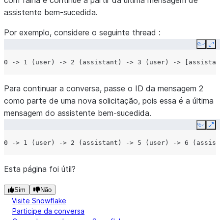
com falha e continue a partir da última mensagem de
assistente bem-sucedida.
Por exemplo, considere o seguinte thread :
Copy
Ex
Para continuar a conversa, passe o ID da mensagem 2
como parte de uma nova solicitação, pois essa é a última
mensagem do assistente bem-sucedida.
Copy
Ex
Esta página foi útil?
Sim
Não
Visite Snowflake
Participe da conversa