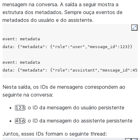
mensagem na conversa. A saída a seguir mostra a
estrutura dos metadados. Sempre ouça eventos de
metadados do usuário e do assistente.
Ex
event: metadata
data: {"metadata": {"role":"user","message_id":123}}
event: metadata
data: {"metadata": {"role":"assistant","message_id":456
Nesta saída, os IDs de mensagens correspondem ao
seguinte na conversa:
: o ID da mensagem do usuário persistente
123
: o ID da mensagem do assistente persistente
456
Juntos, esses IDs formam o seguinte thread: