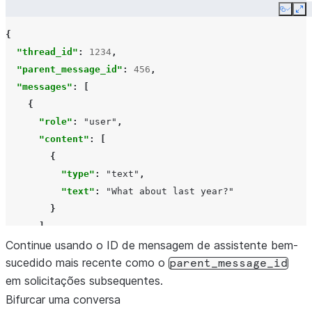
Copy
Ex
{
"thread_id"
:
1234
,
"parent_message_id"
:
456
,
"messages"
:
[
{
"role"
:
"user"
,
"content"
:
[
{
"type"
:
"text"
,
"text"
:
"What about last year?"
}
]
Continue usando o ID de mensagem de assistente bem-
}
sucedido mais recente como o
],
parent_message_id
em solicitações subsequentes.
}
Bifurcar uma conversa