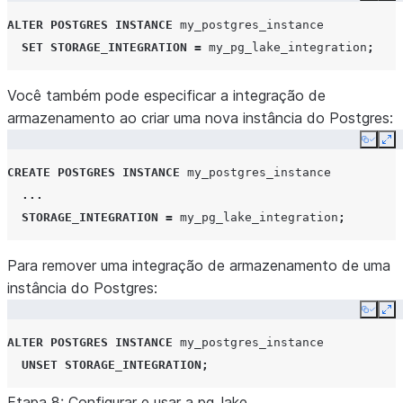
ALTER
POSTGRES INSTANCE
my_postgres_instance
SET
STORAGE_INTEGRATION
=
my_pg_lake_integration
;
Você também pode especificar a integração de
armazenamento ao criar uma nova instância do Postgres:
Copy
Ex
CREATE
POSTGRES INSTANCE
my_postgres_instance
...
STORAGE_INTEGRATION
=
my_pg_lake_integration
;
Para remover uma integração de armazenamento de uma
instância do Postgres:
Copy
Ex
ALTER
POSTGRES INSTANCE
my_postgres_instance
UNSET
STORAGE_INTEGRATION
;
Etapa 8: Configurar e usar a pg_
lake