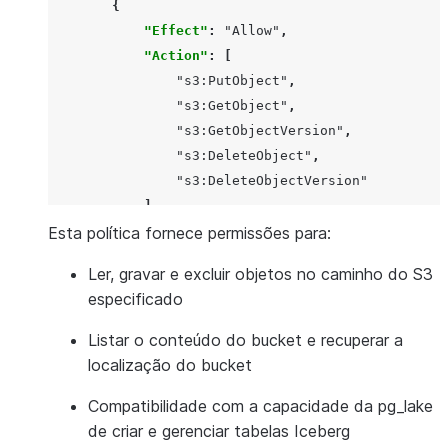
{
"Effect"
:
"Allow"
,
"Action"
:
[
"s3:PutObject"
,
"s3:GetObject"
,
"s3:GetObjectVersion"
,
"s3:DeleteObject"
,
"s3:DeleteObjectVersion"
],
Esta política fornece permissões para:
"Resource"
:
"arn:aws:s3:::bucket_name/
},
Ler, gravar e excluir objetos no caminho do S3
{
especificado
"Effect"
:
"Allow"
,
"Action"
:
[
Listar o conteúdo do bucket e recuperar a
"s3:ListBucket"
,
localização do bucket
"s3:GetBucketLocation"
Compatibilidade com a capacidade da pg_lake
],
de criar e gerenciar tabelas Iceberg
"Resource"
:
"arn:aws:s3:::bucket_name"