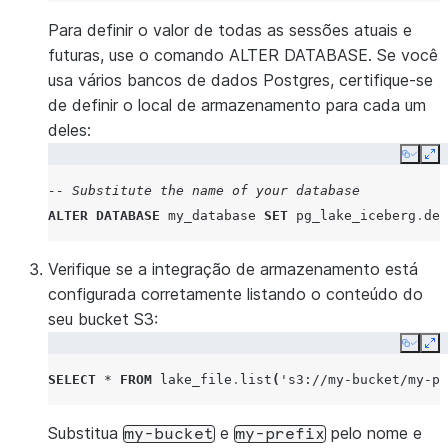
Para definir o valor de todas as sessões atuais e
futuras, use o comando ALTER DATABASE. Se você
usa vários bancos de dados Postgres, certifique-se
de definir o local de armazenamento para cada um
deles:
Copy
Ex
-- Substitute the name of your database
ALTER
DATABASE
my_database
SET
pg_lake_iceberg
.
def
Verifique se a integração de armazenamento está
configurada corretamente listando o conteúdo do
seu bucket S3:
Copy
Ex
SELECT
*
FROM
lake_file
.
list
(
's3://my-bucket/my-pr
Substitua
e
pelo nome e
my-bucket
my-prefix