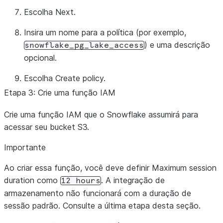
"Condition"
:
{
Escolha
Next
.
"StringLike"
:
{
"s3:prefix"
:
[
Insira um nome para a política (por exemplo,
"prefix/*"
) e uma descrição
snowflake_pg_lake_access
]
opcional.
}
Escolha
Create policy
.
}
}
Etapa 3: Crie uma função IAM
]
Crie uma função IAM que o Snowflake assumirá para
}
acessar seu bucket S3.
Importante
Ao criar essa função, você deve definir
Maximum session
duration
como
. A integração de
12
hours
armazenamento não funcionará com a duração de
sessão padrão. Consulte a última etapa desta seção.