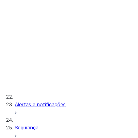
Configuring S3 storage for pg_lake
Postgres internal storage
Referência
CREATE POSTGRES INSTANCE
ALTER POSTGRES INSTANCE
DESCRIBE POSTGRES INSTANCE
DROP POSTGRES INSTANCE
SHOW POSTGRES INSTANCES
GENERATE_POSTGRES_ACCESS_TOKEN_
Instance sizes
Extensions
Server settings
Alertas e notificações
Segurança