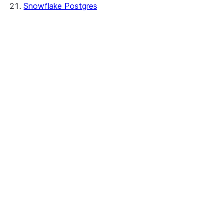
Snowflake Postgres
Creating instances
Conectar
Managing instances
Monitoramento
Avaliação de custo
Insights
Registro
Métricas
Cortex Code CLI
Security and networking
Rede
Snowflake token authentication
Tri-Secret Secure
SSL certificates