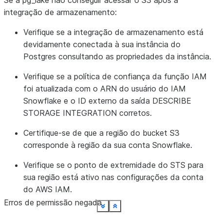
Se a pg_lake não conseguir acessar o S3 após a
integração de armazenamento:
Verifique se a integração de armazenamento está
devidamente conectada à sua instância do
Postgres consultando as propriedades da instância.
Verifique se a política de confiança da função IAM
foi atualizada com o ARN do usuário do IAM
Snowflake e o ID externo da saída DESCRIBE
STORAGE INTEGRATION corretos.
Certifique-se de que a região do bucket S3
corresponde à região da sua conta Snowflake.
Verifique se o ponto de extremidade do STS para
sua região está ativo nas configurações da conta
do AWS IAM.
Erros de permissão negada
See more
See more
See more
See more
See more
See more
See more
See more
See more
See more
See more
See more
See more
Show less
Show less
Show less
Show less
Show less
Show less
Show less
Show less
Show less
Show less
Show less
Show less
Show less