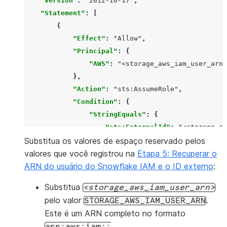
"Version"
:
"2012-10-17"
,
"Statement"
:
[
{
"Effect"
:
"Allow"
,
"Principal"
:
{
"AWS"
:
"<storage_aws_iam_user_arn>
},
"Action"
:
"sts:AssumeRole"
,
"Condition"
:
{
"StringEquals"
:
{
"sts:ExternalId"
:
"<storage_aw
Substitua os valores de espaço reservado pelos
}
valores que você registrou na
}
Etapa 5: Recuperar o
ARN do usuário do Snowflake IAM e o ID externo
}
:
]
Substitua
storage_aws_iam_user_arn
}
pelo valor
.
STORAGE_AWS_IAM_USER_ARN
Este é um ARN completo no formato
arn:aws:iam::