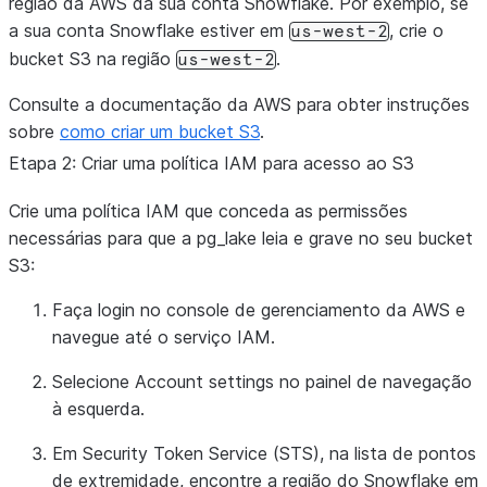
região da AWS da sua conta Snowflake. Por exemplo, se
a sua conta Snowflake estiver em
, crie o
us-west-2
bucket S3 na região
.
us-west-2
Consulte a documentação da AWS para obter instruções
sobre
como criar um bucket S3
.
Etapa 2: Criar uma política IAM para acesso ao S3
Crie uma política IAM que conceda as permissões
necessárias para que a pg_lake leia e grave no seu bucket
S3:
Faça login no console de gerenciamento da AWS e
navegue até o serviço IAM.
Selecione
Account settings
no painel de navegação
à esquerda.
Em
Security Token Service (STS)
, na lista de pontos
de extremidade, encontre a região do Snowflake em