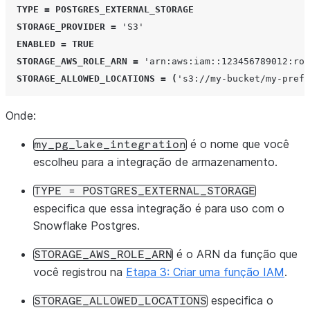
TYPE
=
POSTGRES_EXTERNAL_STORAGE
STORAGE_PROVIDER
=
'S3'
ENABLED
=
TRUE
STORAGE_AWS_ROLE_ARN
=
'arn:aws:iam::123456789012:ro
STORAGE_ALLOWED_LOCATIONS
=
(
's3://my-bucket/my-prefi
Onde:
é o nome que você
my_pg_lake_integration
escolheu para a integração de armazenamento.
TYPE
=
POSTGRES_EXTERNAL_STORAGE
especifica que essa integração é para uso com o
Snowflake Postgres.
é o ARN da função que
STORAGE_AWS_ROLE_ARN
você registrou na
Etapa 3: Criar uma função IAM
.
especifica o
STORAGE_ALLOWED_LOCATIONS