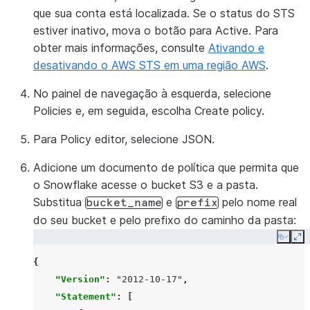
que sua conta está localizada. Se o status do STS
estiver inativo, mova o botão para
Active
. Para
obter mais informações, consulte
Ativando e
desativando o AWS STS em uma região AWS
.
No painel de navegação à esquerda, selecione
Policies
e, em seguida, escolha
Create policy
.
Para
Policy editor
, selecione
JSON
.
Adicione um documento de política que permita que
o Snowflake acesse o bucket S3 e a pasta.
Substitua
e
pelo nome real
bucket_name
prefix
do seu bucket e pelo prefixo do caminho da pasta:
Copy
Ex
{
"Version"
:
"2012-10-17"
,
"Statement"
:
[