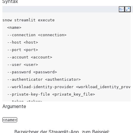
Syntax
Copy
Ex
snow streamlit execute
  <name>
  --connection <connection>
  --host <host>
  --port <port>
  --account <account>
  --user <user>
  --password <password>
  --authenticator <authenticator>
  --workload-identity-provider <workload_identity_provi
  --private-key-file <private_key_file>
  --token <token>
Argumente
  --token-file-path <token_file_path>
  --database <database>
name
  --schema <schema>
Bezeichner der Streamlit-App, zum Beispiel:
  --role <role>