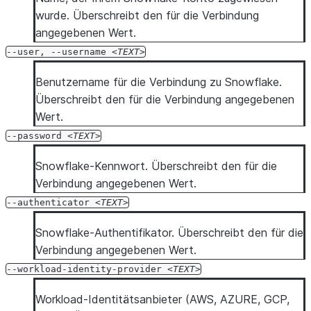
wurde. Überschreibt den für die Verbindung
  --debug
angegebenen Wert.
  --silent
  --enhanced-exit-codes
--user,
--username
TEXT
  --decimal-precision <decimal_precision>
Benutzername für die Verbindung zu Snowflake.
Überschreibt den für die Verbindung angegebenen
Wert.
--password
TEXT
Snowflake-Kennwort. Überschreibt den für die
Verbindung angegebenen Wert.
--authenticator
TEXT
Snowflake-Authentifikator. Überschreibt den für die
Verbindung angegebenen Wert.
--workload-identity-provider
TEXT
Workload-Identitätsanbieter (AWS, AZURE, GCP,