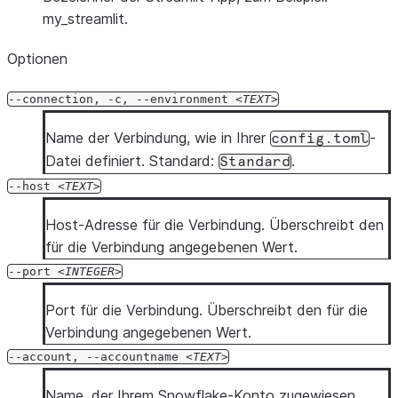
my_streamlit.
  --warehouse <warehouse>
  --temporary-connection
Optionen
  --mfa-passcode <mfa_passcode>
  --enable-diag
--connection,
-c,
--environment
TEXT
  --diag-log-path <diag_log_path>
  --diag-allowlist-path <diag_allowlist_path>
Name der Verbindung, wie in Ihrer
-
config.toml
  --oauth-client-id <oauth_client_id>
Datei definiert. Standard:
.
Standard
  --oauth-client-secret <oauth_client_secret>
--host
TEXT
  --oauth-authorization-url <oauth_authorization_url>
  --oauth-token-request-url <oauth_token_request_url>
Host-Adresse für die Verbindung. Überschreibt den
  --oauth-redirect-uri <oauth_redirect_uri>
für die Verbindung angegebenen Wert.
  --oauth-scope <oauth_scope>
--port
INTEGER
  --oauth-disable-pkce
  --oauth-enable-refresh-tokens
Port für die Verbindung. Überschreibt den für die
  --oauth-enable-single-use-refresh-tokens
Verbindung angegebenen Wert.
  --client-store-temporary-credential
--account,
--accountname
TEXT
  --format <format>
Name, der Ihrem Snowflake-Konto zugewiesen
  --verbose