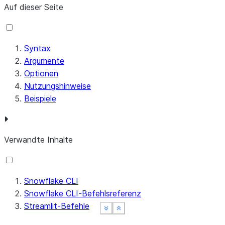
Auf dieser Seite
Syntax
Argumente
Optionen
Nutzungshinweise
Beispiele
Verwandte Inhalte
Snowflake CLI
Snowflake CLI-Befehlsreferenz
Streamlit-Befehle
See more
See more
See more
Show less
Show less
Show less