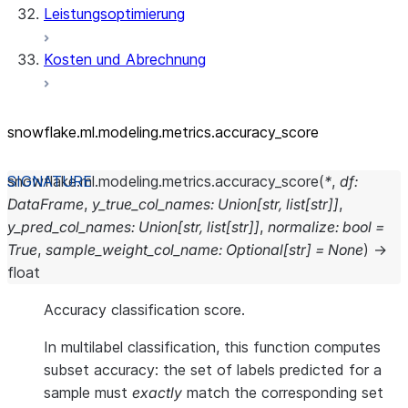
Leistungsoptimierung
Kosten und Abrechnung
snowflake.ml.modeling.metrics.accuracy_
score
snowflake.ml.modeling.metrics.
accuracy_score
(
*
,
df
:
DataFrame
,
y_true_col_names
:
Union
[
str
,
list
[
str
]
]
,
y_pred_col_names
:
Union
[
str
,
list
[
str
]
]
,
normalize
:
bool
=
True
,
sample_weight_col_name
:
Optional
[
str
]
=
None
)
→
float
Accuracy classification score.
In multilabel classification, this function computes
subset accuracy: the set of labels predicted for a
sample must
exactly
match the corresponding set