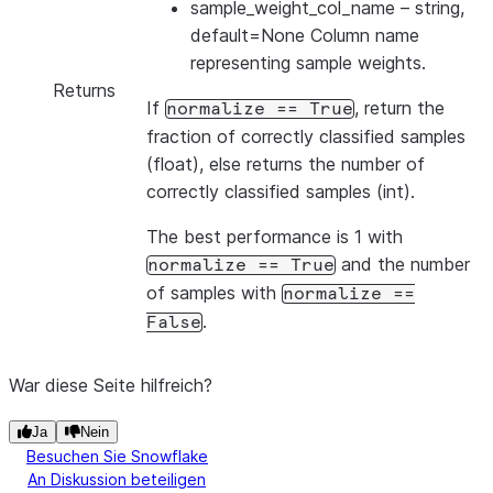
sample_weight_col_name
– string,
default=None Column name
representing sample weights.
Returns
If
, return the
normalize
==
True
fraction of correctly classified samples
(float), else returns the number of
correctly classified samples (int).
The best performance is 1 with
and the number
normalize
==
True
of samples with
normalize
==
.
False
War diese Seite hilfreich?
Ja
Nein
Besuchen Sie Snowflake
An Diskussion beteiligen