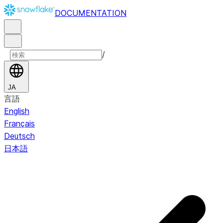
DOCUMENTATION
/
JA
言語
English
Français
Deutsch
日本語