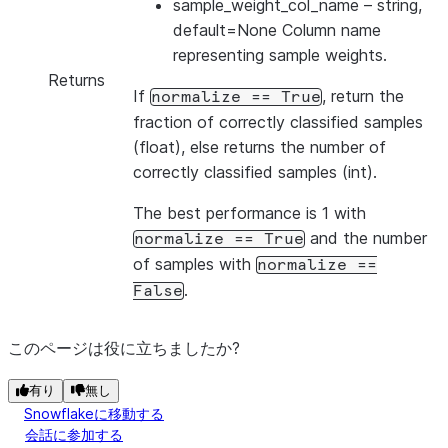
sample_weight_col_name
– string,
default=None Column name
representing sample weights.
Returns
If
, return the
normalize
==
True
fraction of correctly classified samples
(float), else returns the number of
correctly classified samples (int).
The best performance is 1 with
and the number
normalize
==
True
of samples with
normalize
==
.
False
このページは役に立ちましたか?
有り
無し
Snowflakeに移動する
会話に参加する