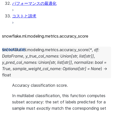
パフォーマンスの最適化
コストと請求
snowflake.ml.modeling.metrics.accuracy_
score
snowflake.ml.modeling.metrics.
accuracy_score
(
*
,
df
:
DataFrame
,
y_true_col_names
:
Union
[
str
,
list
[
str
]
]
,
y_pred_col_names
:
Union
[
str
,
list
[
str
]
]
,
normalize
:
bool
=
True
,
sample_weight_col_name
:
Optional
[
str
]
=
None
)
→
float
Accuracy classification score.
In multilabel classification, this function computes
subset accuracy: the set of labels predicted for a
sample must
exactly
match the corresponding set