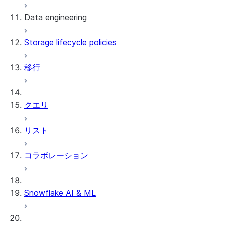
Data engineering
Snowflake Openflow
Storage lifecycle policies
Apache Iceberg™
データのロード
移行
動的テーブル
Apache Iceberg™ Tables
Streams and tasks
Snowflake Open Catalog
クエリ
Row timestamps
リスト
DCM Projects
コラボレーション
Snowflakeでのdbtプロジェクト
データのアンロード
Snowflake AI & ML