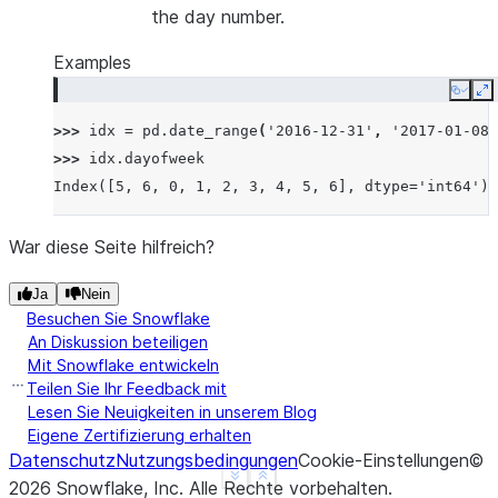
the day number.
Examples
Copy
E
>>> 
idx
=
pd
.
date_range
(
'2016-12-31'
,
'2017-01-08'
>>> 
idx
.
dayofweek
Index([5, 6, 0, 1, 2, 3, 4, 5, 6], dtype='int64')
War diese Seite hilfreich?
Ja
Nein
Besuchen Sie Snowflake
An Diskussion beteiligen
Mit Snowflake entwickeln
Teilen Sie Ihr Feedback mit
Lesen Sie Neuigkeiten in unserem Blog
Eigene Zertifizierung erhalten
Datenschutz
Nutzungsbedingungen
Cookie-Einstellungen
©
See more
Show less
2026
Snowflake, Inc.
Alle Rechte vorbehalten
.