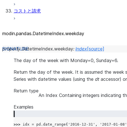
コストと請求
modin.pandas.DatetimeIndex.weekday
property
DatetimeIndex.
weekday
:
Index
[source]
The day of the week with Monday=0, Sunday=6.
Return the day of the week. It is assumed the week 
Series with datetime values (using the
dt
accessor) or
Return type
An Index Containing integers indicating t
Examples
>>> 
idx
=
pd
.
date_range
(
'2016-12-31'
,
'2017-01-08'