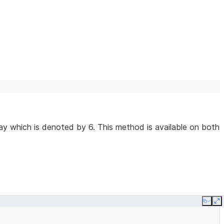
y which is denoted by 6. This method is available on both
Copy
E