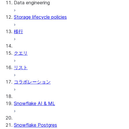
Data engineering
Snowflake Openflow
Storage lifecycle policies
Apache Iceberg™
データのロード
移行
動的テーブル
Apache Iceberg™ Tables
Streams and tasks
Snowflake Open Catalog
クエリ
Row timestamps
リスト
DCM Projects
コラボレーション
Snowflakeでのdbtプロジェクト
データのアンロード
Snowflake AI & ML
Snowflake Postgres