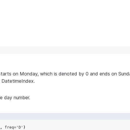
starts on Monday, which is denoted by 0 and ends on Sunda
 DatetimeIndex.
he day number.
,
freq
=
'D'
)