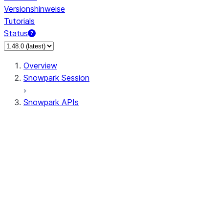
Versionshinweise
Tutorials
Status
Overview
Snowpark Session
Snowpark APIs
Input/Output
DataFrame
Column
Column
CaseExpr