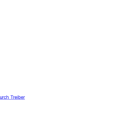
n
rch Treiber