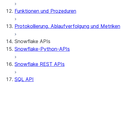
Funktionen und Prozeduren
Protokollierung, Ablaufverfolgung und Metriken
Snowflake APIs
Snowflake-Python-APIs
Snowflake REST APIs
SQL API
Einführung
Endpunkte
Authentifizierung
Übermitteln von Anforderungen
Verarbeiten von Antworten
Mehrere Anweisungen