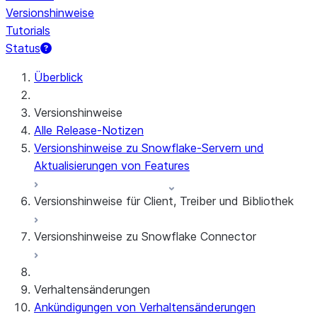
Versionshinweise
Tutorials
Status
Überblick
Versionshinweise
Alle Release-Notizen
Versionshinweise zu Snowflake-Servern und
Aktualisierungen von Features
Versionshinweise für Client, Treiber und Bibliothek
Versionshinweise zu Snowflake Connector
Monatliche Versionshinweise
Clientversionen und Supportrichtlinie
Snowflake Connector für Google Analytics
Verhaltensänderungen
Raw Data
Ankündigungen von Verhaltensänderungen
Snowflake Connector für Google Analytics