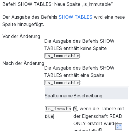
Befehl SHOW TABLES: Neue Spalte „is_
immutable“
Der Ausgabe des Befehls
SHOW TABLES
wird eine neue
Spalte hinzugefügt.
Vor der Änderung
Die Ausgabe des Befehls SHOW
TABLES enthält keine Spalte
.
is_immutable
Nach der Änderung
Die Ausgabe des Befehls SHOW
TABLES enthält eine Spalte
:
is_immutable
Spaltenname
Beschreibung
, wenn die Tabelle mit
is_immuta
Y
der Eigenschaft READ
ble
ONLY erstellt wurde;
Expan
andernfalls
.