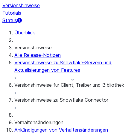
Versionshinweise
Tutorials
Status
Überblick
Versionshinweise
Alle Release-Notizen
Versionshinweise zu Snowflake-Servern und
Aktualisierungen von Features
Versionshinweise für Client, Treiber und Bibliothek
Versionshinweise zu Snowflake Connector
Monatliche Versionshinweise
Clientversionen und Supportrichtlinie
Snowflake Connector für Google Analytics
Verhaltensänderungen
Raw Data
Ankündigungen von Verhaltensänderungen
Snowflake Connector für Google Analytics