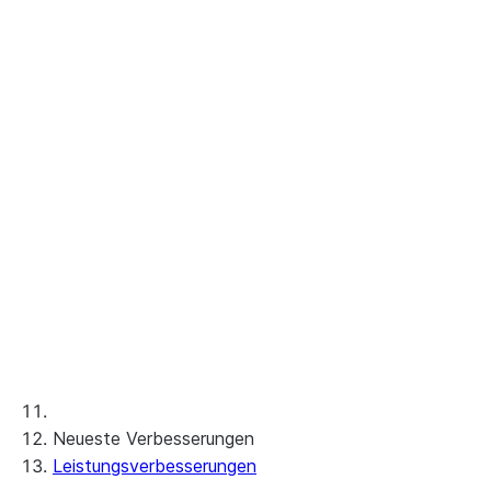
Bundle 2023_05
Bundle 2023_04
Bundle 2023_03
Bundle 2023_02
Bundle 2023_01
Frühere Bundles
Verhaltensänderungen außerhalb von
Bundles
Neueste Verbesserungen
Leistungsverbesserungen