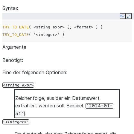
Syntax
Copy
Ex
TRY_TO_DATE
(
<string_expr>
[,
<format>
]
)
TRY_TO_DATE
(
'<integer>'
)
Argumente
Benötigt:
Eine der folgenden Optionen:
string_expr
Zeichenfolge, aus der ein Datumswert
extrahiert werden soll. Beispiel:
'2024-01-
.
31'
'
integer
'