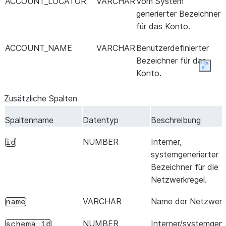
ACCOUNT_LOCATOR
VARCHAR
Vom System
generierter Bezeichner
für das Konto.
ACCOUNT_NAME
VARCHAR
Benutzerdefinierter
Bezeichner für das
Expan
Konto.
Zusätzliche Spalten
Spaltenname
Datentyp
Beschreibung
NUMBER
Interner,
id
systemgenerierter
Bezeichner für die
Netzwerkregel.
VARCHAR
Name der Netzwerkr
name
NUMBER
Interner/systemgene
schema_id