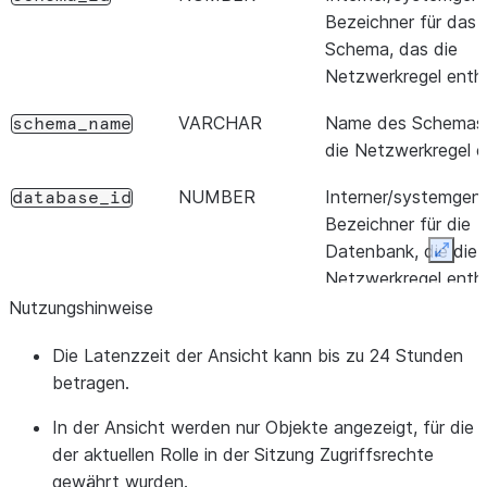
Bezeichner für das
Schema, das die
Netzwerkregel enthä
VARCHAR
Name des Schemas,
schema_name
die Netzwerkregel e
NUMBER
Interner/systemgene
database_id
Bezeichner für die
Datenbank, die die
Expan
Netzwerkregel enthä
Nutzungshinweise
VARCHAR
Name der Datenbank
database_name
die Netzwerkregel e
Die Latenzzeit der Ansicht kann bis zu 24 Stunden
betragen.
VARCHAR
Name der Rolle, die
owner
Eigentümer der
In der Ansicht werden nur Objekte angezeigt, für die
Netzwerkregel ist.
der aktuellen Rolle in der Sitzung Zugriffsrechte
gewährt wurden.