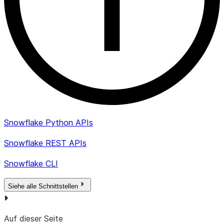
RULE
.
VARCHAR
Werteliste für die
value_list
Netzwerkregel. Für
unterstützte Werte 
CREATE NETWORK
RULE
.
Snowflake Python APIs
Snowflake REST APIs
Snowflake CLI
Siehe alle Schnittstellen
Auf dieser Seite