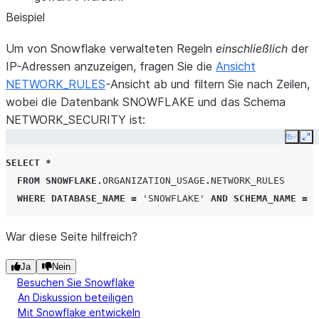
VARCHAR
Der Typ der Rolle, d
owner_role_type
Beispiel
Eigentümer des Obj
ist, zum Beispiel
RO
Um von Snowflake verwalteten Regeln
einschließlich
der
Wenn eine Snowfla
IP-Adressen anzuzeigen, fragen Sie die
Ansicht
Native App Eigentü
NETWORK_RULES
-Ansicht ab und filtern Sie nach Zeilen,
des Objekts ist, ist 
wobei die Datenbank SNOWFLAKE und das Schema
Wert
APPLICATIO
NETWORK_SECURITY ist:
Wenn Sie das Objek
Copy
Ex
löschen, gibt Snowf
SELECT
*
den Wert NULL zurü
FROM
SNOWFLAKE
.
ORGANIZATION_USAGE
.
NETWORK_RULES
ein gelöschtes Obje
WHERE
DATABASE_NAME
=
'SNOWFLAKE'
AND
SCHEMA_NAME
=
'
keine Eigentümerroll
War diese Seite hilfreich?
VARCHAR
Kommentar zur
comment
Netzwerkregel (falls
Ja
Nein
vorhanden).
Besuchen Sie Snowflake
An Diskussion beteiligen
TIMESTAMP_LTZ
Datum und Uhrzeit 
created
Mit Snowflake entwickeln