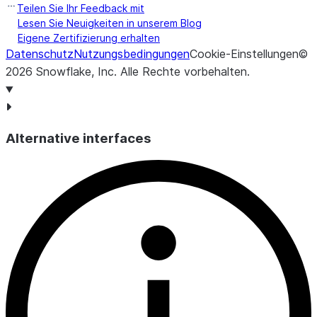
Erstellung der
Teilen Sie Ihr Feedback mit
Netzwerkregel.
Lesen Sie Neuigkeiten in unserem Blog
Eigene Zertifizierung erhalten
TIMESTAMP_LTZ
Datum und Uhrzeit 
last_altered
Datenschutz
Nutzungsbedingungen
Cookie-Einstellungen
©
letzten Änderung d
2026
Snowflake, Inc.
Alle Rechte vorbehalten
.
Netzwerkregel.
TIMESTAMP_LTZ
Datum und Uhrzeit 
deleted
Löschung der
Alternative interfaces
Netzwerkregel.
VARCHAR
Modus der Netzwerk
mode
Für unterstützte We
siehe
CREATE NE
RULE
.
VARCHAR
Typ der Netzwerkre
type
Für unterstützte We
siehe
CREATE NE