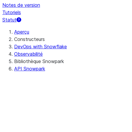
Notes de version
Tutoriels
Statut
Aperçu
Constructeurs
DevOps with Snowflake
Observabilité
Bibliothèque Snowpark
API Snowpark
Java
Python
Configuration d'un environnem
Création d'une session
DataFrames Snowpark