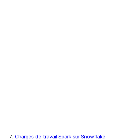
Utilisatio
Référence 
pandas on Snowflake
Référence d'API Python
Scala
Charges de travail Spark sur Snowflake