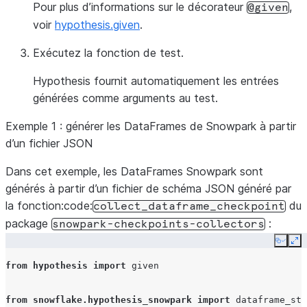
Pour plus d’informations sur le décorateur
,
@given
voir
hypothesis.given
.
Exécutez la fonction de test.
Hypothesis fournit automatiquement les entrées
générées comme arguments au test.
Exemple 1 : générer les DataFrames de Snowpark à partir
d’un fichier JSON
Dans cet exemple, les DataFrames Snowpark sont
générés à partir d’un fichier de schéma JSON généré par
la fonction:code:
du
collect_dataframe_checkpoint
package
:
snowpark-checkpoints-collectors
Copy
Ex
from
hypothesis
import
given
from
snowflake.hypothesis_snowpark
import
dataframe_str