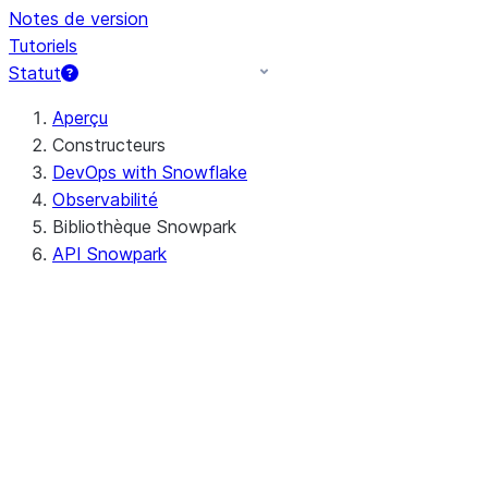
Notes de version
Tutoriels
Statut
Aperçu
Constructeurs
DevOps with Snowflake
Observabilité
Bibliothèque Snowpark
API Snowpark
Java
Python
Configuration d'un
environnement de
développement