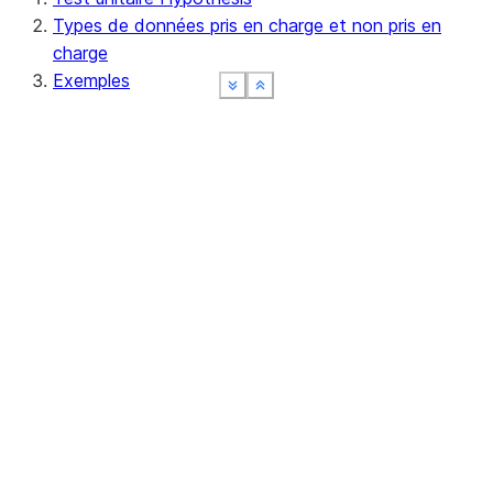
Types de données pris en charge et non pris en
charge
Exemples
See more
See more
See more
See more
Show less
Show less
Show less
Show less