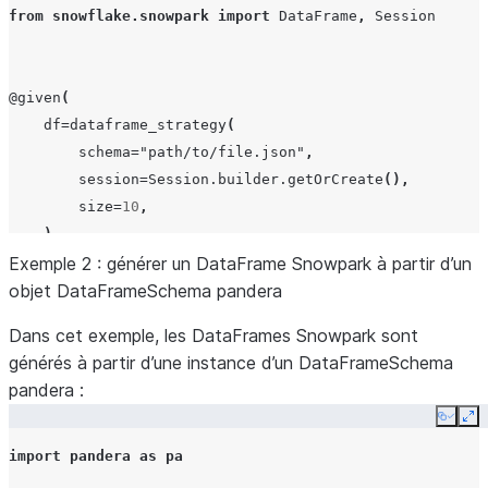
from
snowflake.snowpark
import
DataFrame
,
Session
@given
(
df
=
dataframe_strategy
(
schema
=
"path/to/file.json"
,
session
=
Session
.
builder
.
getOrCreate
(),
size
=
10
,
)
)
Exemple 2 : générer un DataFrame Snowpark à partir d’un
def
objet DataFrameSchema pandera
test_my_function_from_json_file
(
df
:
DataFrame
):
# Test a particular function using the generated Sn
Dans cet exemple, les DataFrames Snowpark sont
...
générés à partir d’une instance d’un DataFrameSchema
pandera :
Copy
Ex
import
pandera
as
pa