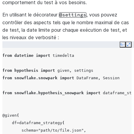
comportement du test à vos besoins.
)
En utilisant le décorateur
, vous pouvez
def
test_my_function_from_dataframeschema_object
(
df
:
Da
@settings
contrôler des aspects tels que le nombre maximal de cas
# Test a particular function using the generated Sn
de test, la date limite pour chaque exécution de test, et
...
les niveaux de verbosité :
Copy
Ex
from
datetime
import
timedelta
from
hypothesis
import
given
,
settings
from
snowflake.snowpark
import
DataFrame
,
Session
from
snowflake.hypothesis_snowpark
import
dataframe_str
@given
(
df
=
dataframe_strategy
(
schema
=
"path/to/file.json"
,