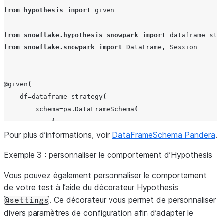
from
hypothesis
import
given
from
snowflake.hypothesis_snowpark
import
dataframe_str
from
snowflake.snowpark
import
DataFrame
,
Session
@given
(
df
=
dataframe_strategy
(
schema
=
pa
.
DataFrameSchema
(
{
Pour plus d’informations, voir
"boolean_column"
DataFrameSchema Pandera
:
pa
.
Column
(
bool
),
.
"integer_column"
:
pa
.
Column
(
"int64"
,
pa
Exemple 3 : personnaliser le comportement d’Hypothesis
"float_column"
:
pa
.
Column
(
pa
.
Float32
,
p
}
Vous pouvez également personnaliser le comportement
),
de votre test à l’aide du décorateur Hypothesis
session
=
Session
.
builder
.
getOrCreate
(),
. Ce décorateur vous permet de personnaliser
@settings
size
=
10
,
divers paramètres de configuration afin d’adapter le
)