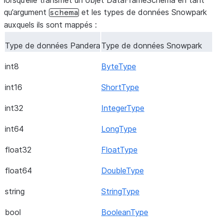
lorsqu’elle transmet un objet DataFrameSchema en tant
qu’argument
et les types de données Snowpark
TimestampNTZ
schema
Oui
auxquels ils sont mappés :
Varchar
Non
Type de données Pandera
Type de données Snowpark
YearMonthIntervalType
Non
int8
ByteType
int16
ShortType
int32
IntegerType
int64
LongType
float32
FloatType
float64
DoubleType
string
StringType
bool
BooleanType