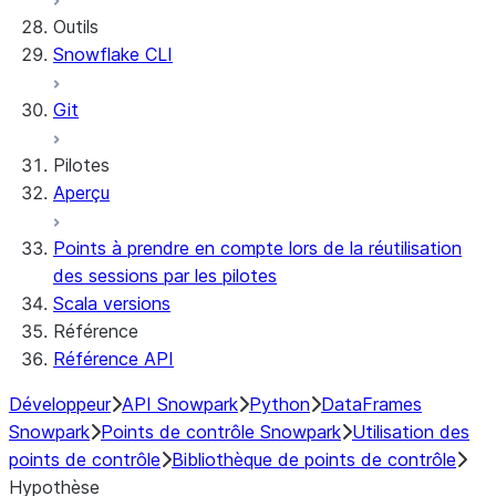
Outils
Secrets and configuration
Row access policies
Snowflake CLI
Personalization with user information
Sharing Streamlit in Snowflake apps
Sleep timer
Git
Pilotes
Aperçu
Points à prendre en compte lors de la réutilisation
des sessions par les pilotes
Scala versions
Référence
Référence API
Développeur
API Snowpark
Python
DataFrames
Snowpark
Points de contrôle Snowpark
Utilisation des
points de contrôle
Bibliothèque de points de contrôle
Hypothèse