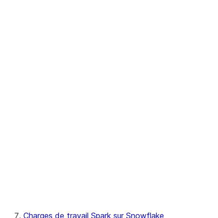
Référence
de l'API
des
points de
contrôle
Snowpark
pandas on Snowflake
Référence d'API Python
Scala
Charges de travail Spark sur Snowflake