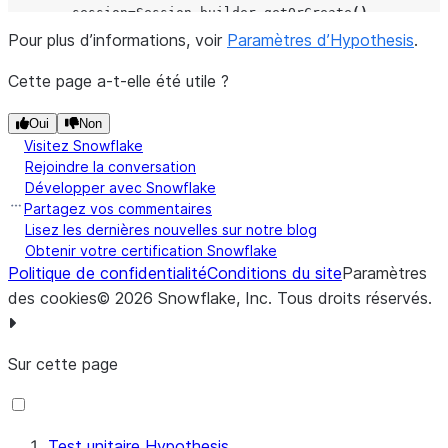
session
=
Session
.
builder
.
getOrCreate
(),
Pour plus d’informations, voir
)
Paramètres d’Hypothesis
.
)
Cette page a-t-elle été utile ?
@settings
(
deadline
=
timedelta
(
milliseconds
=
800
),
Oui
Non
max_examples
=
25
,
Visitez Snowflake
)
Rejoindre la conversation
Développer avec Snowflake
def
test_my_function
(
df
:
DataFrame
):
Partagez vos commentaires
# Test a particular function using the generated Sn
Lisez les dernières nouvelles sur notre blog
...
Obtenir votre certification Snowflake
Politique de confidentialité
Conditions du site
Paramètres
des cookies
©
2026
Snowflake, Inc.
Tous droits réservés
.
Sur cette page
Test unitaire Hypothesis