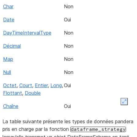
Char
Non
Date
Oui
DayTimeIntervalType
Non
Décimal
Non
Map
Non
Null
Non
Octet
,
Court
,
Entier
,
Long
,
Oui
Flottant
,
Double
Expan
Chaîne
Oui
Struct
Non
La table suivante présente les types de données pandera
pris en charge par la fonction
dataframe_strategy
Horodatage
Oui