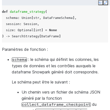
Copy
Ex
def
dataframe_strategy
(
schema
:
Union
[
str
,
DataFrameSchema
],
session
:
Session
,
size
:
Optional
[
int
]
=
None
)
->
SearchStrategy
[
DataFrame
]
Paramètres de fonction :
: le schéma qui définit les colonnes, les
schema
types de données et les contrôles auxquels le
dataframe Snowpark généré doit correspondre.
Le schéma peut être le suivant :
Un chemin vers un fichier de schéma JSON
généré par la fonction
du
collect_dataframe_checkpoint