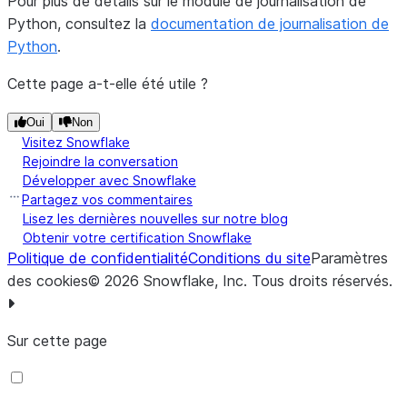
Pour plus de détails sur le module de journalisation de
Python, consultez la
"handlers"
:
{
documentation de journalisation de
Python
"console"
.
:
{
"class"
:
"logging.StreamHandler"
,
Cette page a-t-elle été utile ?
"formatter"
:
"standard"
,
"level"
:
"DEBUG"
,
# Adjust the log level as 
Oui
Non
},
Visitez Snowflake
"file"
:
{
Rejoindre la conversation
Développer avec Snowflake
"class"
:
"logging.FileHandler"
,
Partagez vos commentaires
"formatter"
:
"standard"
,
Lisez les dernières nouvelles sur notre blog
"filename"
:
f
"app_
{
datetime
.
now
()
.
strftime
(
'%
Obtenir votre certification Snowflake
"level"
:
"DEBUG"
,
# Adjust the log level as 
Politique de confidentialité
Conditions du site
Paramètres
"encoding"
:
"utf-8"
,
des cookies
©
2026
Snowflake, Inc.
Tous droits réservés
.
},
},
Sur cette page
"loggers"
:
{
"snowflake.snowpark_checkpoints_collector"
:
{
"handlers"
:
[
"console"
,
"file"
],