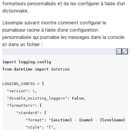
formateurs personnalisés et de les configurer à l’aide d’un
dictionnaire.
L’exemple suivant montre comment configurer le
journaliseur racine à l’aide d’une configuration
personnalisée qui journalise les messages dans la console
et dans un fichier :
Copy
Ex
import
logging.config
from
datetime
import
datetime
LOGGING_CONFIG
=
{
"version"
:
1
,
"disable_existing_loggers"
:
False
,
"formatters"
:
{
"standard"
:
{
"format"
:
"
{asctime}
 - 
{name}
 - 
{levelname}
 -
"style"
:
"{"
,