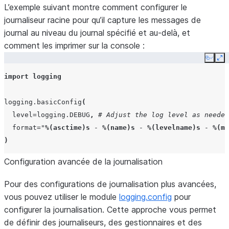
L’exemple suivant montre comment configurer le
journaliseur racine pour qu’il capture les messages de
journal au niveau du journal spécifié et au-delà, et
comment les imprimer sur la console :
Copy
Ex
import
logging
logging
.
basicConfig
(
level
=
logging
.
DEBUG
,
# Adjust the log level as needed
format
=
"
%(asctime)s
 - 
%(name)s
 - 
%(levelname)s
 - 
%(me
)
Configuration avancée de la journalisation
Pour des configurations de journalisation plus avancées,
vous pouvez utiliser le module
logging.config
pour
configurer la journalisation. Cette approche vous permet
de définir des journaliseurs, des gestionnaires et des