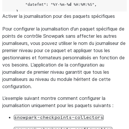
"datefmt"
:
"%Y-%m-
%d
 %H:%M:%S"
,
},
Activer la journalisation pour des paquets spécifiques
},
"handlers"
:
{
Pour configurer la journalisation d’un paquet spécifique de
"console"
:
{
points de contrôle Snowpark sans affecter les autres
"class"
:
"logging.StreamHandler"
,
journaliseurs, vous pouvez utiliser le nom du journaliseur de
"formatter"
:
"standard"
,
premier niveau pour ce paquet et appliquer tous les
"level"
:
"DEBUG"
,
# Adjust the log level as 
gestionnaires et formateurs personnalisés en fonction de
},
vos besoins. L’application de la configuration au
"file"
:
{
journaliseur de premier niveau garantit que tous les
"class"
:
"logging.FileHandler"
,
journaliseurs au niveau du module héritent de cette
"formatter"
:
"standard"
,
configuration.
"filename"
:
f
"app_
{
datetime
.
now
()
.
strftime
(
'%
L’exemple suivant montre comment configurer la
"level"
:
"DEBUG"
,
# Adjust the log level as 
journalisation uniquement pour les paquets suivants :
"encoding"
:
"utf-8"
,
},
snowpark-checkpoints-collectors
},
"root"
:
{