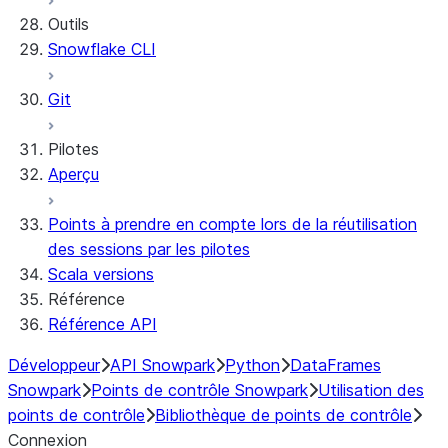
Outils
Secrets and configuration
Row access policies
Snowflake CLI
Personalization with user information
Sharing Streamlit in Snowflake apps
Sleep timer
Git
Pilotes
Aperçu
Points à prendre en compte lors de la réutilisation
des sessions par les pilotes
Scala versions
Référence
Référence API
Développeur
API Snowpark
Python
DataFrames
Snowpark
Points de contrôle Snowpark
Utilisation des
points de contrôle
Bibliothèque de points de contrôle
Connexion