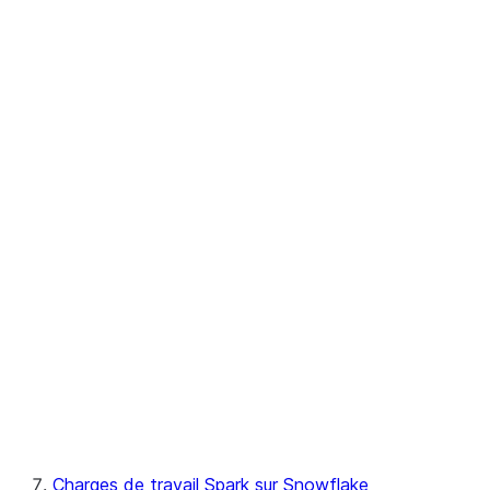
Référence
de l'API
des
points de
contrôle
Snowpark
pandas on Snowflake
Référence d'API Python
Scala
Charges de travail Spark sur Snowflake