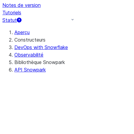
Notes de version
Tutoriels
Statut
Aperçu
Constructeurs
DevOps with Snowflake
Observabilité
Bibliothèque Snowpark
API Snowpark
Java
Python
Configuration d'un
environnement de
développement