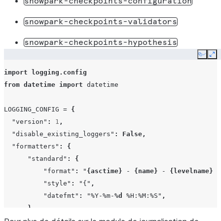
snowpark-checkpoints-configuration
"handlers"
:
[
"console"
,
"file"
],
"level"
:
"DEBUG"
,
# Adjust the log level as need
snowpark-checkpoints-validators
},
snowpark-checkpoints-hypothesis
}
Copy
Ex
logging
.
config
.
dictConfig
(
LOGGING_CONFIG
)
import
logging.config
from
datetime
import
datetime
LOGGING_CONFIG
=
{
"version"
:
1
,
"disable_existing_loggers"
:
False
,
"formatters"
:
{
"standard"
:
{
"format"
:
"
{asctime}
 - 
{name}
 - 
{levelname}
 -
"style"
:
"{"
,
"datefmt"
:
"%Y-%m-
%d
 %H:%M:%S"
,
},
},