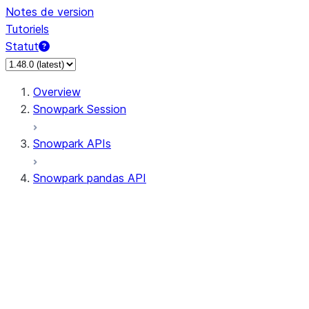
Notes de version
Tutoriels
Statut
Overview
Snowpark Session
Snowpark APIs
Snowpark pandas API
All supported APIs
Session
Input/Output