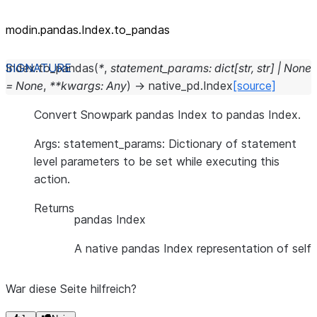
modin.pandas.Index.to_pandas
Index.
to_pandas
(
*
,
statement_params
:
dict
[
str
,
str
]
|
None
=
None
,
**
kwargs
:
Any
)
→
native_pd.Index
[source]
Convert Snowpark pandas Index to pandas Index.
Args: statement_params: Dictionary of statement
level parameters to be set while executing this
action.
Returns
pandas Index
A native pandas Index representation of self
War diese Seite hilfreich?