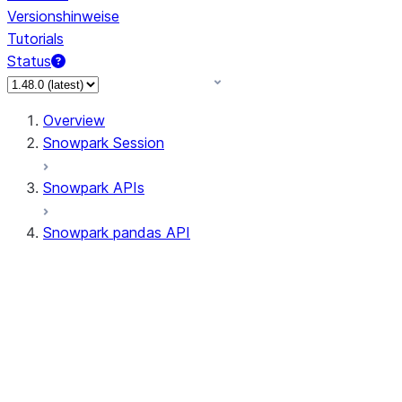
Versionshinweise
Tutorials
Status
Overview
Snowpark Session
Snowpark APIs
Snowpark pandas API
All supported APIs
Session
Input/Output