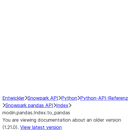
modin.pandas.Index.isin
modin.pandas.Index.slice_indexe
Window
GroupBy
Resampling
NumPy Interoperability
Performance Recommendations
Entwickler
Snowpark API
Python
Python-API-Referenz
Snowpark pandas API
Index
modin.pandas.Index.to_pandas
You are viewing documentation about an older version
(1.21.0).
View latest version