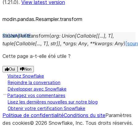
(1.21.0).
View latest version
modin.pandas.Resampler.transform
Resampler.
transform
(
arg
:
Union
[
Callable
[
[
...
]
,
T
]
,
tuple
[
Callable
[
...
,
T
]
,
str
]
]
,
*
args
:
Any
,
**
kwargs
:
Any
)
[sour
Cette page a-t-elle été utile ?
Oui
Non
Visitez Snowflake
Rejoindre la conversation
Développer avec Snowflake
Partagez vos commentaires
Lisez les dernières nouvelles sur notre blog
Obtenir votre certification Snowflake
Politique de confidentialité
Conditions du site
Paramètres
des cookies
©
2026
Snowflake, Inc.
Tous droits réservés
.