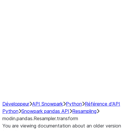
modin.pandas.Resampler.ohlc
modin.pandas.Resampler.pad
modin.pandas.Resampler.prod
modin.pandas.Resampler.quantil
modin.pandas.Resampler.sem
modin.pandas.Resampler.std
modin.pandas.Resampler.size
modin.pandas.Resampler.sum
modin.pandas.Resampler.var
NumPy Interoperability
Performance Recommendations
Développeur
API Snowpark
Python
Référence d'API
Python
Snowpark pandas API
Resampling
modin.pandas.Resampler.transform
You are viewing documentation about an older version