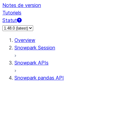
Notes de version
Tutoriels
Statut
Overview
Snowpark Session
Snowpark APIs
Snowpark pandas API
All supported APIs
Session
Input/Output