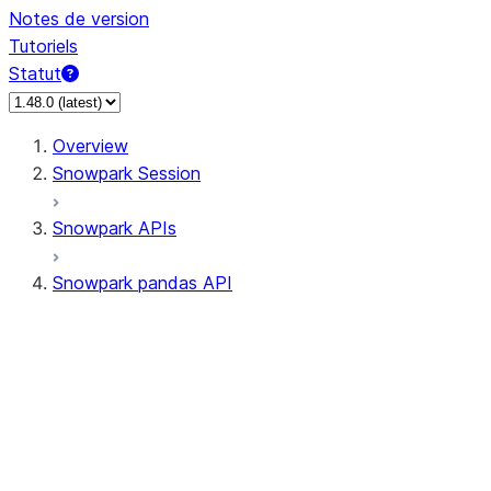
Notes de version
Tutoriels
Statut
Overview
Snowpark Session
Snowpark APIs
Snowpark pandas API
All supported APIs
Session
Input/Output