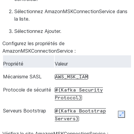
Sélectionnez
AmazonMSKConnectionService
dans
la liste.
Sélectionnez
Ajouter
.
Configurez les propriétés de
AmazonMSKConnectionService :
Propriété
Valeur
Mécanisme SASL
AWS_MSK_IAM
Protocole de sécurité
#{Kafka
Security
Protocol}
Serveurs Bootstrap
#{Kafka
Bootstrap
Expan
Servers}
Vérifiez le site AmazonMSKConnectionService :