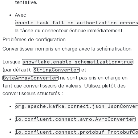
tentative.
Avec
enable.task.fail.on.authorization.error
la tâche du connecteur échoue immédiatement.
Problèmes de configuration
Convertisseur non pris en charge avec la schématisation
Lorsque
snowflake.enable.schematization=true
(par défaut),
et
StringConverter
ne sont pas pris en charge en
ByteArrayConverter
tant que convertisseurs de valeurs. Utilisez plutôt des
convertisseurs structurés :
org.apache.kafka.connect.json.JsonConve
io.confluent.connect.avro.AvroConverter
io.confluent.connect.protobuf.ProtobufC