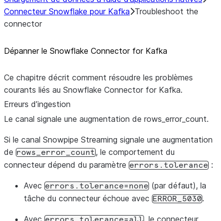
Connecteur Snowflake pour Kafka
Troubleshoot the
connector
Dépanner le Snowflake Connector for Kafka
Ce chapitre décrit comment résoudre les problèmes
courants liés au Snowflake Connector for Kafka.
Erreurs d’ingestion
Le canal signale une augmentation de rows_
error_
count.
Si le canal Snowpipe Streaming signale une augmentation
de
, le comportement du
rows_error_count
connecteur dépend du paramètre
:
errors.tolerance
Avec
(par défaut), la
errors.tolerance=none
tâche du connecteur échoue avec
.
ERROR_5030
Avec
, le connecteur
errors.tolerance=all