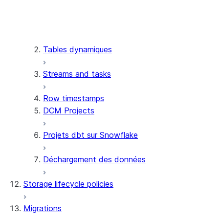
Tutorial: Get started with
the MySQL and
PostgreSQL connectors
for Snowflake
Tables dynamiques
Streams and tasks
Row timestamps
DCM Projects
Projets dbt sur Snowflake
Déchargement des données
Storage lifecycle policies
Migrations