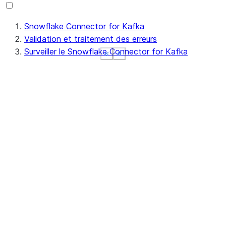
Snowflake Connector for Kafka
Validation et traitement des erreurs
Surveiller le Snowflake Connector for Kafka
See more
See more
See more
Show less
Show less
Show less