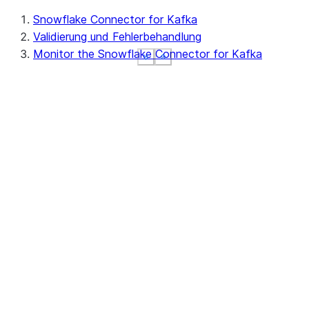
Snowflake Connector for Kafka
Validierung und Fehlerbehandlung
Monitor the Snowflake Connector for Kafka
See more
See more
See more
Show less
Show less
Show less