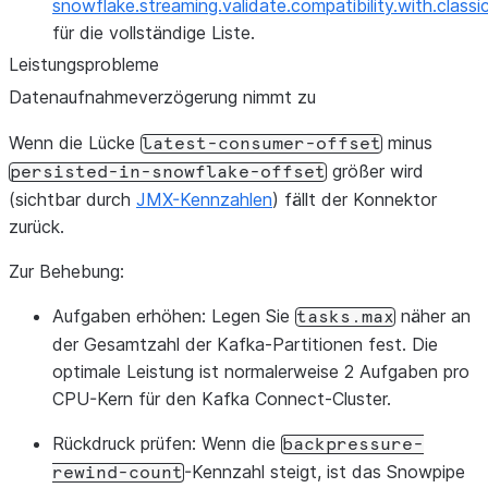
snowflake.streaming.validate.compatibility.with.classi
für die vollständige Liste.
Leistungsprobleme
Datenaufnahmeverzögerung nimmt zu
Wenn die Lücke
minus
latest-consumer-offset
größer wird
persisted-in-snowflake-offset
(sichtbar durch
JMX-Kennzahlen
) fällt der Konnektor
zurück.
Zur Behebung:
Aufgaben erhöhen
: Legen Sie
näher an
tasks.max
der Gesamtzahl der Kafka-Partitionen fest. Die
optimale Leistung ist normalerweise 2 Aufgaben pro
CPU-Kern für den Kafka Connect-Cluster.
Rückdruck prüfen
: Wenn die
backpressure-
-Kennzahl steigt, ist das Snowpipe
rewind-count