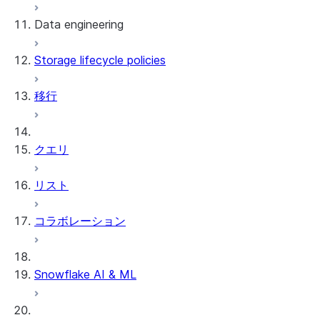
Data engineering
Snowflake Openflow
Storage lifecycle policies
Apache Iceberg™
データのロード
移行
動的テーブル
Apache Iceberg™ Tables
Streams and tasks
Snowflake Open Catalog
クエリ
Row timestamps
リスト
DCM Projects
コラボレーション
Snowflakeでのdbtプロジェクト
データのアンロード
Snowflake AI & ML