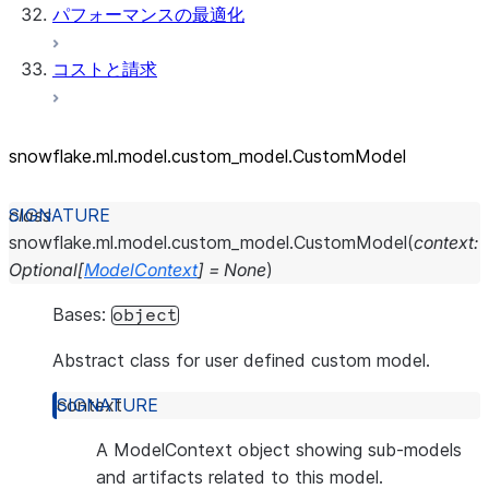
パフォーマンスの最適化
コストと請求
snowflake.ml.model.custom_
model.CustomModel
class
snowflake.ml.model.custom_model.
CustomModel
(
context
:
Optional
[
ModelContext
]
=
None
)
Bases:
object
Abstract class for user defined custom model.
context
A ModelContext object showing sub-models
and artifacts related to this model.