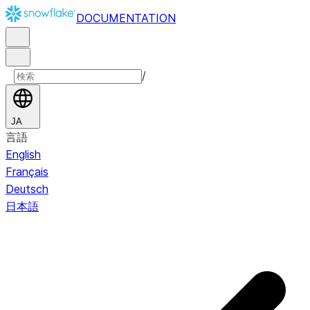
DOCUMENTATION
/
JA
言語
English
Français
Deutsch
日本語