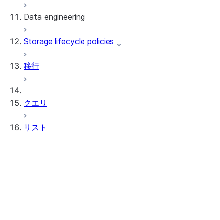
Data engineering
Snowflake Openflow
Storage lifecycle policies
Apache Iceberg™
データのロード
移行
動的テーブル
Apache Iceberg™ Tables
Streams and tasks
Snowflake Open Catalog
クエリ
Row timestamps
リスト
DCM Projects
Snowflakeでのdbtプロジェクト
組織リスト
データのアンロード
Snowflake Marketplaceのリスト
Data Exchangeリスト