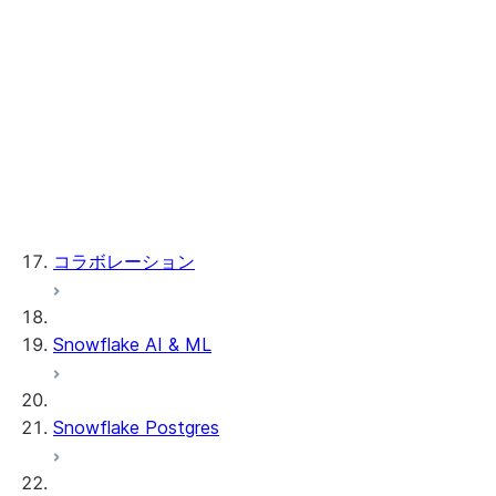
価格設定プランとオファー
リストの自動複製
Listing support in Business Continuity and
Disaster Recovery
Resharing listings
コラボレーション
Snowflake AI & ML
Snowflake Postgres