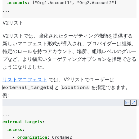
accounts
:
[
"Org1.Account1"
,
"Org2.Account2"
]
...
V2リスト
V2リストでは、強化されたターゲティング機能を提供する
新しいマニフェスト形式が導入され、プロバイダーは組織、
特定のロールを持つアカウント、場所、組織レベルのグルー
プなど、より幅広いターゲティングオプションを指定できる
ようになりました。
リストマニフェスト
では、V2リストでユーザーは
と
を指定できます。
external_targets
locations
例:
Copy
Ex
...
external_targets
:
access
:
-
organization
:
OrgName2