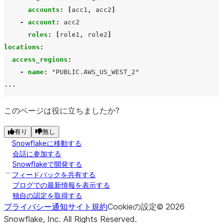
accounts
:
[
acc1
,
acc2
]
-
account
:
acc2
roles
:
[
role1
,
role2
]
locations
:
access_regions
:
-
name
:
"PUBLIC.AWS_US_WEST_2"
...
このページは役に立ちましたか?
有り
無し
Snowflakeに移動する
会話に参加する
Snowflakeで開発する
フィードバックを共有する
ブログでの最新情報を表示する
独自の認定を取得する
プライバシー通知
サイト規約
Cookieの設定
©
2026
Snowflake, Inc.
All Rights Reserved
.