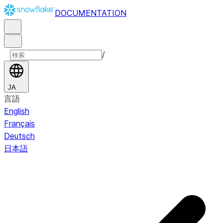
DOCUMENTATION
/
JA
言語
English
Français
Deutsch
日本語