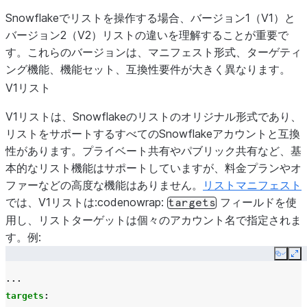
Snowflakeでリストを操作する場合、バージョン1（V1）と
バージョン2（V2）リストの違いを理解することが重要で
す。これらのバージョンは、マニフェスト形式、ターゲティ
ング機能、機能セット、互換性要件が大きく異なります。
V1リスト
V1リストは、Snowflakeのリストのオリジナル形式であり、
リストをサポートするすべてのSnowflakeアカウントと互換
性があります。プライベート共有やパブリック共有など、基
本的なリスト機能はサポートしていますが、料金プランやオ
ファーなどの高度な機能はありません。
リストマニフェスト
では、V1リストは:codenowrap:
フィールドを使
targets
用し、リストターゲットは個々のアカウント名で指定されま
す。例:
Copy
Ex
...
targets
: