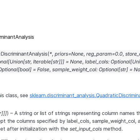
iminantAnalysis
DiscriminantAnalysis
(
*
,
priors
=
None
,
reg_param
=
0.0
,
store
onal
[
Union
[
str
,
Iterable
[
str
]
]
]
=
None
,
label_cols
:
Optional
[
Un
Optional
[
bool
]
=
False
,
sample_weight_col
:
Optional
[
str
]
=
No
is class, see
sklearn.discriminant_analysis.QuadraticDiscrimi
r
]
]
]
) – A string or list of strings representing column names th
pt the columns specified by label_cols, sample_weight_col, 
t after initialization with the
set_input_cols
method.