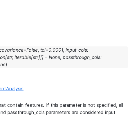
_covariance
=
False
,
tol
=
0.0001
,
input_cols
:
ion
[
str
,
Iterable
[
str
]
]
]
=
None
,
passthrough_cols
:
ne
)
nantAnalysis
at contain features. If this parameter is not specified, all
and passthrough_cols parameters are considered input