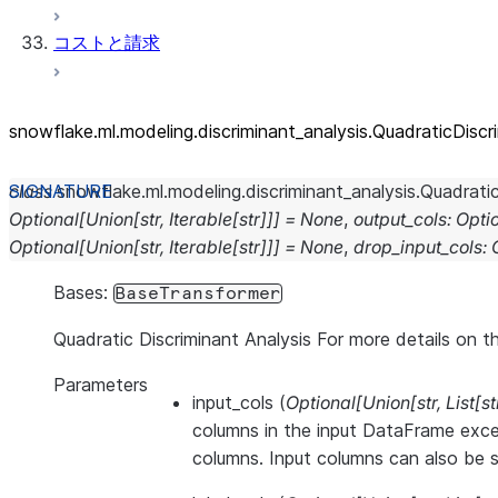
コストと請求
snowflake.ml.modeling.discriminant_
analysis.QuadraticDiscr
class
snowflake.ml.modeling.discriminant_analysis.
Quadratic
Optional
[
Union
[
str
,
Iterable
[
str
]
]
]
=
None
,
output_cols
:
Opti
Optional
[
Union
[
str
,
Iterable
[
str
]
]
]
=
None
,
drop_input_cols
:
Bases:
BaseTransformer
Quadratic Discriminant Analysis For more details on th
Parameters
input_cols
(
Optional
[
Union
[
str
,
List
[
st
columns in the input DataFrame exce
columns. Input columns can also be se