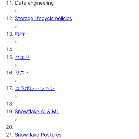
Data engineering
Snowflake Openflow
Storage lifecycle policies
Apache Iceberg™
データのロード
移行
動的テーブル
Apache Iceberg™ Tables
Streams and tasks
Snowflake Open Catalog
クエリ
Row timestamps
リスト
DCM Projects
コラボレーション
Snowflakeでのdbtプロジェクト
データのアンロード
Snowflake AI & ML
Snowflake Postgres