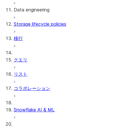
Data engineering
Snowflake Openflow
Storage lifecycle policies
Apache Iceberg™
データのロード
移行
動的テーブル
Apache Iceberg™ Tables
Streams and tasks
Snowflake Open Catalog
クエリ
Row timestamps
リスト
DCM Projects
コラボレーション
Snowflakeでのdbtプロジェクト
データのアンロード
Snowflake AI & ML