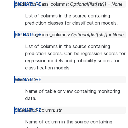
prediction_class_columns
:
Optional
[
list
[
str
]
]
=
None
List of columns in the source containing
prediction classes for classification models.
prediction_score_columns
:
Optional
[
list
[
str
]
]
=
None
List of columns in the source containing
prediction scores. Can be regression scores for
regression models and probability scores for
classification models.
source
:
str
Name of table or view containing monitoring
data.
timestamp_column
:
str
Name of column in the source containing