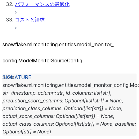
パフォーマンスの最適化
コストと請求
snowflake.ml.monitoring.entities.model_
monitor_
config.ModelMonitorSourceConfig
class
snowflake.ml.monitoring.entities.model_monitor_config.
Mod
str
,
timestamp_column
:
str
,
id_columns
:
list
[
str
]
,
prediction_score_columns
:
Optional
[
list
[
str
]
]
=
None
,
prediction_class_columns
:
Optional
[
list
[
str
]
]
=
None
,
actual_score_columns
:
Optional
[
list
[
str
]
]
=
None
,
actual_class_columns
:
Optional
[
list
[
str
]
]
=
None
,
baseline
:
Optional
[
str
]
=
None
)