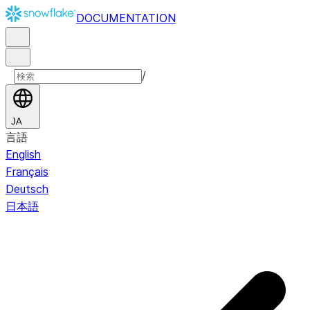
DOCUMENTATION
/
JA
言語
English
Français
Deutsch
日本語