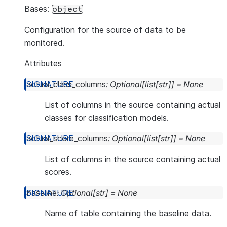
Bases:
object
Configuration for the source of data to be
monitored.
Attributes
actual_class_columns
:
Optional
[
list
[
str
]
]
=
None
List of columns in the source containing actual
classes for classification models.
actual_score_columns
:
Optional
[
list
[
str
]
]
=
None
List of columns in the source containing actual
scores.
baseline
:
Optional
[
str
]
=
None
Name of table containing the baseline data.