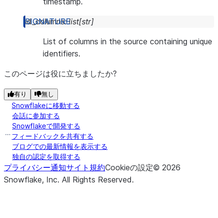
timestamp.
id_columns
:
list
[
str
]
List of columns in the source containing unique
identifiers.
このページは役に立ちましたか?
有り
無し
Snowflakeに移動する
会話に参加する
Snowflakeで開発する
フィードバックを共有する
ブログでの最新情報を表示する
独自の認定を取得する
プライバシー通知
サイト規約
Cookieの設定
©
2026
Snowflake, Inc.
All Rights Reserved
.