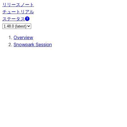
リリースノート
チュートリアル
ステータス
Overview
Snowpark Session
Session
Session.add_import
Session.add_packages
Session.add_requirements
Session.call
Session.cancel_all
Session.clear_imports
Session.clear_packages
Session.close
Session.createDataFrame