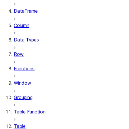
DataFrame
Column
Data Types
Row
Functions
Window
Grouping
Table Function
Table