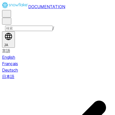
DOCUMENTATION
/
JA
言語
English
Français
Deutsch
日本語