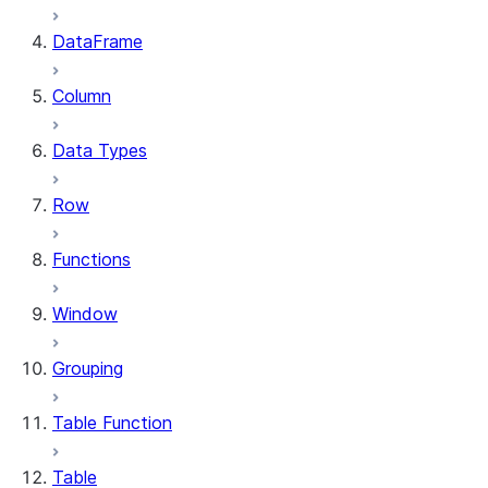
DataFrame
Column
Data Types
Row
Functions
Window
Grouping
Table Function
Table