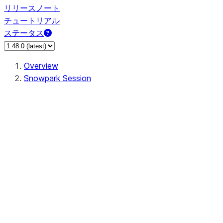
リリースノート
チュートリアル
ステータス
Overview
Snowpark Session
Session
Session.add_import
Session.add_packages
Session.add_requirements
Session.call
Session.cancel_all
Session.clear_imports
Session.clear_packages
Session.close
Session.createDataFrame