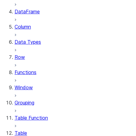
DataFrame
Column
Data Types
Row
Functions
Window
Grouping
Table Function
Table