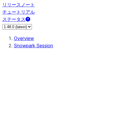
リリースノート
チュートリアル
ステータス
Overview
Snowpark Session
Session
Session.add_import
Session.add_packages
Session.add_requirements
Session.call
Session.cancel_all
Session.clear_imports
Session.clear_packages
Session.close
Session.createDataFrame