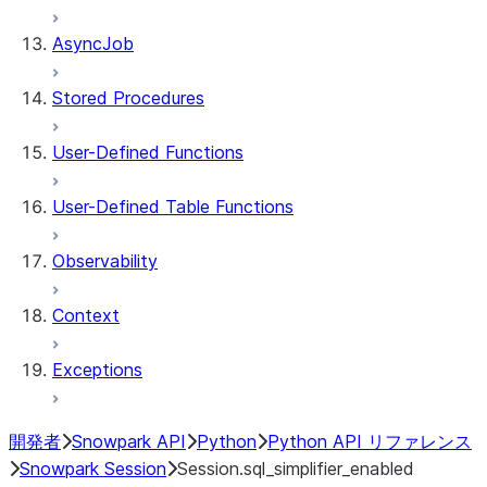
AsyncJob
Stored Procedures
User-Defined Functions
User-Defined Table Functions
Observability
Context
Exceptions
開発者
Snowpark API
Python
Python API リファレンス
Snowpark Session
Session.sql_simplifier_enabled