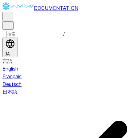
DOCUMENTATION
/
JA
言語
English
Français
Deutsch
日本語