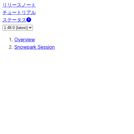
リリースノート
チュートリアル
ステータス
Overview
Snowpark Session
Session
Session.add_import
Session.add_packages
Session.add_requirements
Session.call
Session.cancel_all
Session.clear_imports
Session.clear_packages
Session.close
Session.createDataFrame