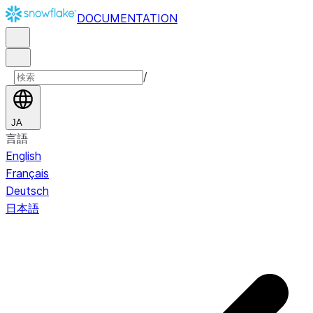
DOCUMENTATION
/
JA
言語
English
Français
Deutsch
日本語