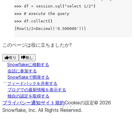
>>> 
df
=
session
.
sql
(
"select 1/2"
)
>>> 
# execute the query
>>> 
df
.
collect
()
[Row(1/2=Decimal('0.500000'))]
このページは役に立ちましたか?
有り
無し
Snowflakeに移動する
会話に参加する
Snowflakeで開発する
フィードバックを共有する
ブログでの最新情報を表示する
独自の認定を取得する
プライバシー通知
サイト規約
Cookieの設定
©
2026
See more
Show less
Snowflake, Inc.
All Rights Reserved
.