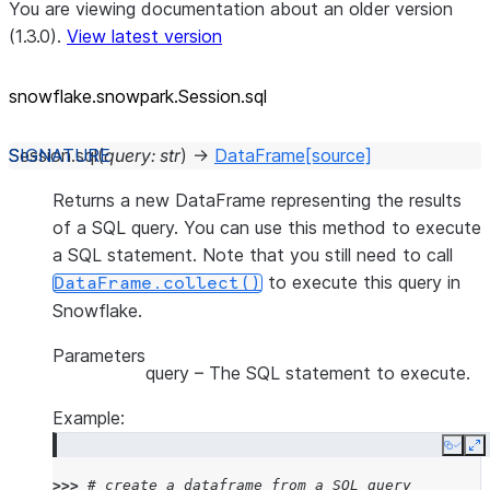
You are viewing documentation about an older version
(1.3.0).
View latest version
snowflake.snowpark.Session.sql
Session.
sql
(
query
:
str
)
→
DataFrame
[source]
Returns a new DataFrame representing the results
of a SQL query. You can use this method to execute
a SQL statement. Note that you still need to call
to execute this query in
DataFrame.collect()
Snowflake.
Parameters
query
– The SQL statement to execute.
Example:
Copy
E
>>> 
# create a dataframe from a SQL query