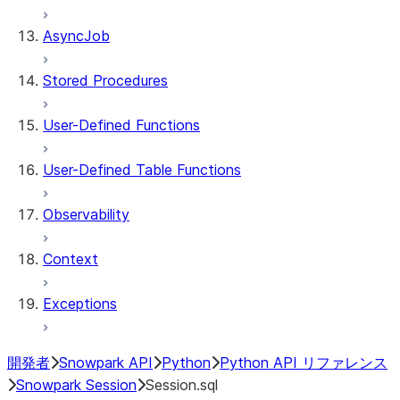
AsyncJob
Stored Procedures
User-Defined Functions
User-Defined Table Functions
Observability
Context
Exceptions
開発者
Snowpark API
Python
Python API リファレンス
Snowpark Session
Session.sql