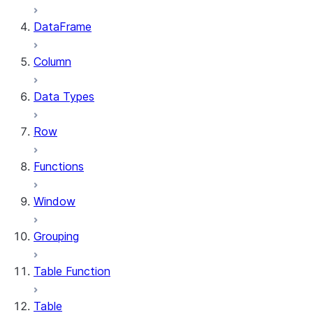
DataFrame
Column
Data Types
Row
Functions
Window
Grouping
Table Function
Table